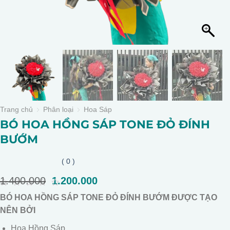
Trang chủ
Phân loại
Hoa Sáp
BÓ HOA HỒNG SÁP TONE ĐỎ ĐÍNH
BƯỚM
( 0 )
1.400.000
Giá
1.200.000
Giá
gốc
hiện
0
BÓ HOA HỒNG SÁP TONE ĐỎ ĐÍNH BƯỚM ĐƯỢC TẠO
là:
tại
out
of
NÊN BỞI
1.400.000.
là:
5
1.200.000.
Hoa Hồng Sáp