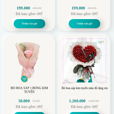
199.000
199.000
299.000
299.000
Giá
Giá
Giá
Giá
Đã bao gồm VAT
Đã bao gồm VAT
gốc
hiện
gốc
hiện
là:
tại
là:
tại
Thêm vào giỏ
Thêm vào giỏ
299.000.
là:
299.000.
là:
199.000.
199.000.
BÓ HOA SÁP 1 BÔNG KIM
Bó hoa sáp kim tuyến màu đỏ tặng em
TUYẾN
50.000
1.200.000
70.000
1.299.000
Giá
Giá
Giá
Giá
Đã bao gồm VAT
Đã bao gồm VAT
gốc
hiện
gốc
hiện