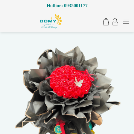
Bỏ
Hotline: 0935001177
qua
nội
dung