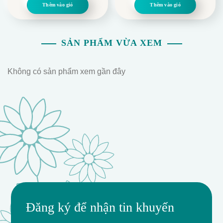
là:
tại
là:
tại
Thêm vào giỏ
Thêm vào giỏ
70.000.
là:
1.299.000.
là:
50.000.
1.200.000.
SẢN PHẨM VỪA XEM
Không có sản phẩm xem gần đây
Đăng ký để nhận tin khuyến