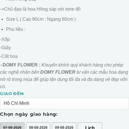
->Chủ đạo là hoa Hồng sáp với tone đỏ
Size L ( Cao 80cm : Ngang 60cm )
Phụ liệu :
-Xốp
-Giấy
-Cốt hoa
–
DOMY FLOWER :
Khuyến khích quý khách hàng cho phép
các nghệ nhân bên
DOMY FLOWER
tư vấn các mẫu hoa đang
nở rộ trong mùa để giúp tận dụng tối đa và đa dạng vẻ đẹp vốn
có.
GIAO ĐẾN:
Alternative:
Chọn ngày giao hàng:
07-08-2026
08-08-2026
09-08-2026