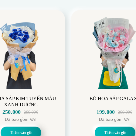
OA SÁP KIM TUYẾN MÀU
BÓ HOA SÁP GALA
XANH DƯƠNG
250.000
199.000
299.000
299.000
Giá
Giá
Giá
Giá
Đã bao gồm VAT
Đã bao gồm VAT
gốc
hiện
gốc
hiện
là:
tại
là:
tại
Thêm vào giỏ
Thêm vào giỏ