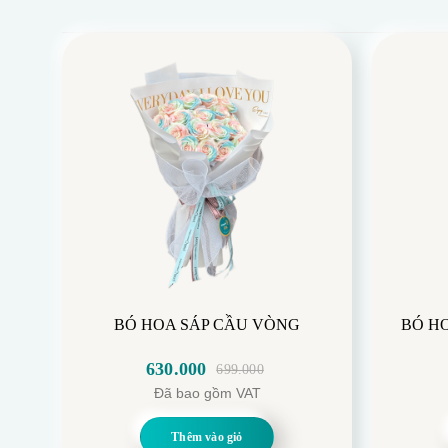
BÓ HOA SÁP CẦU VÒNG
BÓ H
630.000
699.000
Giá
Giá
Đã bao gồm VAT
gốc
hiện
là:
tại
Thêm vào giỏ