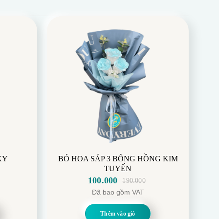
XY
BÓ HOA SÁP 3 BÔNG HỒNG KIM
TUYẾN
100.000
190.000
Giá
Giá
Đã bao gồm VAT
gốc
hiện
là:
tại
Thêm vào giỏ