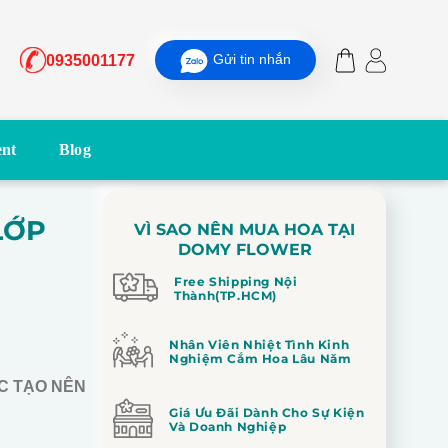
Gửi tin nhắn
0935001177
nt
Blog
LỚP
VÌ SAO NÊN MUA HOA TẠI
DOMY FLOWER
Free Shipping Nội
Thành(TP.HCM)
Nhân Viên Nhiệt Tình Kinh
Nghiệm Cắm Hoa Lâu Năm
C TẠO NÊN
Giá Ưu Đãi Dành Cho Sự Kiện
Và Doanh Nghiệp