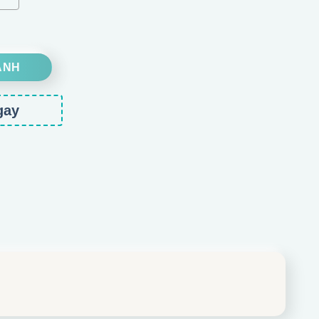
ANH
gay