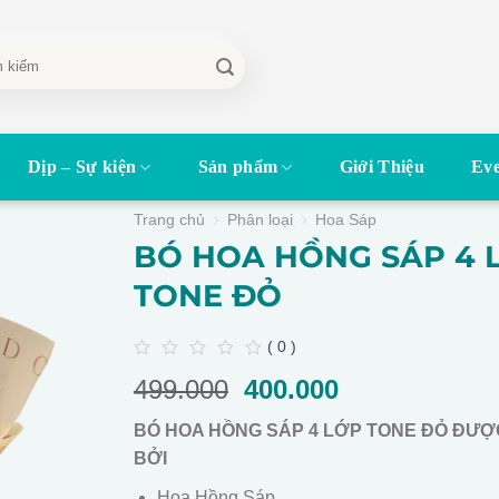
Dịp – Sự kiện
Sản phẩm
Giới Thiệu
Eve
Trang chủ
Phân loại
Hoa Sáp
BÓ HOA HỒNG SÁP 4 
TONE ĐỎ
( 0 )
0
499.000
Giá
400.000
Giá
out
of
gốc
hiện
5
BÓ HOA HỒNG SÁP 4 LỚP TONE ĐỎ ĐƯỢ
là:
tại
BỞI
499.000.
là:
400.000.
Hoa Hồng Sáp.