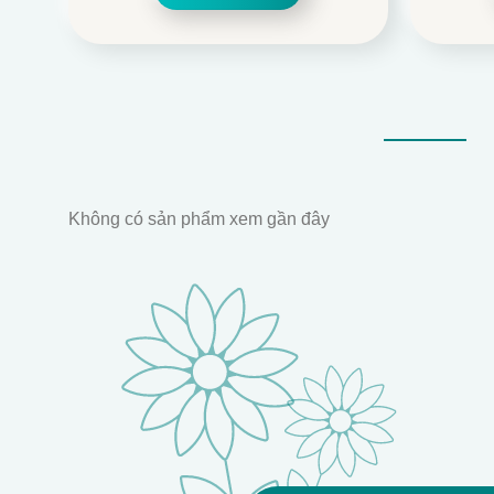
699.000.
là:
630.000.
Không có sản phẩm xem gần đây