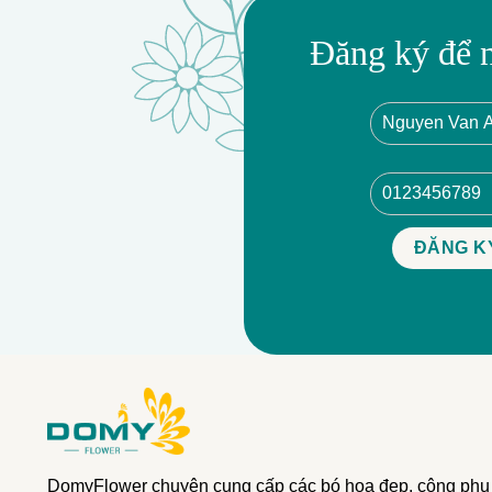
Đăng ký để 
DomyFlower chuyên cung cấp các bó hoa đẹp, công phu