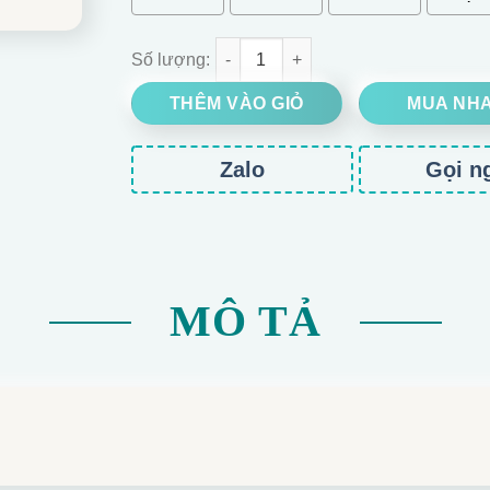
BÓ HOA HỒNG SÁP 4 LỚP TONE ĐỎ số lượng
THÊM VÀO GIỎ
MUA NH
Zalo
Gọi n
MÔ TẢ