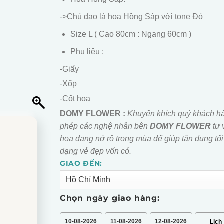
->Chủ đạo là hoa Hồng Sáp với tone Đỏ
Size L ( Cao 80cm : Ngang 60cm )
Phụ liệu :
-Giấy
-Xốp
-Cốt hoa
DOMY FLOWER :
Khuyến khích quý khách h
phép các nghệ nhân bên
DOMY FLOWER
tư 
hoa đang nở rộ trong mùa để giúp tận dụng tối
dạng vẻ đẹp vốn có.
GIAO ĐẾN:
Alternative:
Chọn ngày giao hàng:
10-08-2026
11-08-2026
12-08-2026