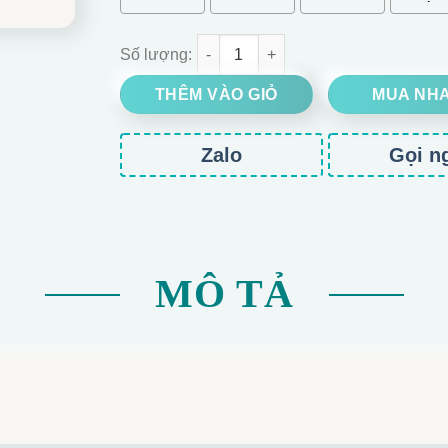
BÓ HOA HỒNG SÁP 4 LỚP HỒNG ĐÍNH NƠ số l
THÊM VÀO GIỎ
MUA NH
Zalo
Gọi n
MÔ TẢ