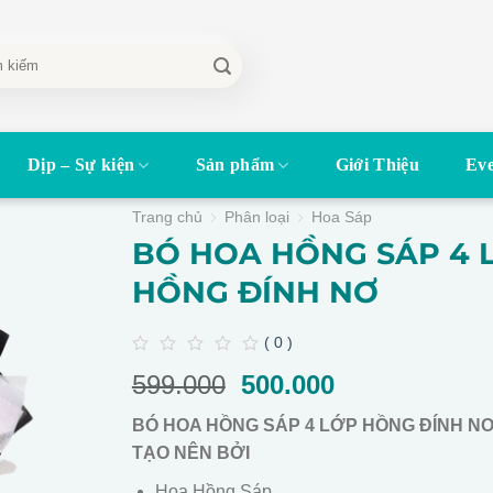
Dịp – Sự kiện
Sản phẩm
Giới Thiệu
Eve
Trang chủ
Phân loại
Hoa Sáp
BÓ HOA HỒNG SÁP 4 
HỒNG ĐÍNH NƠ
( 0 )
0
599.000
Giá
500.000
Giá
out
of
gốc
hiện
5
BÓ HOA HỒNG SÁP 4 LỚP HỒNG ĐÍNH N
là:
tại
TẠO NÊN BỞI
599.000.
là:
500.000.
Hoa Hồng Sáp.