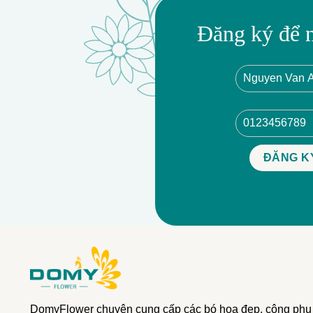
Đăng ký để 
DomyFlower chuyên cung cấp các bó hoa đẹp, công phu