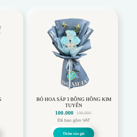
G
BÓ HOA SÁP 3 BÔNG HỒNG KIM
TUYẾN
100.000
190.000
Giá
Giá
Đã bao gồm VAT
gốc
hiện
là:
tại
Thêm vào giỏ