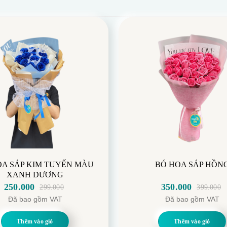
OA SÁP KIM TUYẾN MÀU
BÓ HOA SÁP HỒN
XANH DƯƠNG
250.000
350.000
299.000
399.000
Giá
Giá
Giá
Giá
Đã bao gồm VAT
Đã bao gồm VAT
gốc
hiện
gốc
hiện
là:
tại
là:
tại
Thêm vào giỏ
Thêm vào giỏ