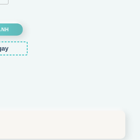
ượng
ANH
gay