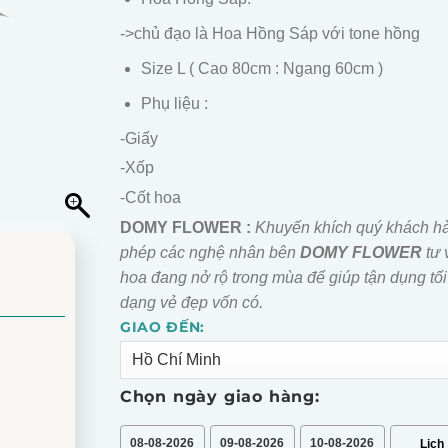
->chủ đạo là Hoa Hồng Sáp với tone hồng
Size L ( Cao 80cm : Ngang 60cm )
Phụ liệu :
-Giấy
-Xốp
-Cốt hoa
DOMY FLOWER :
Khuyến khích quý khách h
phép các nghệ nhân bên
DOMY FLOWER
tư 
hoa đang nở rộ trong mùa để giúp tận dụng tối
dạng vẻ đẹp vốn có.
GIAO ĐẾN:
Alternative:
Chọn ngày giao hàng:
08-08-2026
09-08-2026
10-08-2026