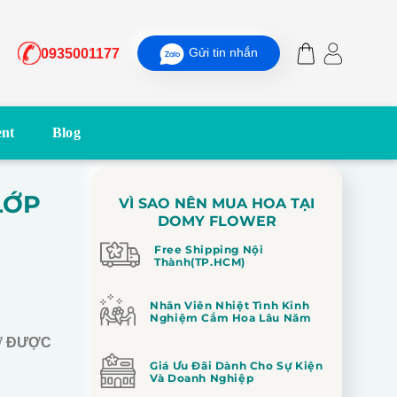
Gửi tin nhắn
0935001177
nt
Blog
LỚP
VÌ SAO NÊN MUA HOA TẠI
DOMY FLOWER
Free Shipping Nội
Thành(TP.HCM)
Nhân Viên Nhiệt Tình Kinh
Nghiệm Cắm Hoa Lâu Năm
Ơ ĐƯỢC
Giá Ưu Đãi Dành Cho Sự Kiện
Và Doanh Nghiệp