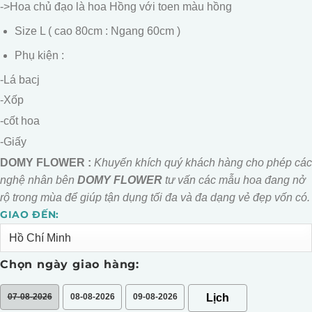
->Hoa chủ đạo là hoa Hồng với toen màu hồng
Size L ( cao 80cm : Ngang 60cm )
Phụ kiện :
-Lá bacj
-Xốp
-cốt hoa
-Giấy
DOMY FLOWER :
Khuyến khích quý khách hàng cho phép các
nghệ nhân bên
DOMY FLOWER
tư vấn các mẫu hoa đang nở
rộ trong mùa để giúp tận dụng tối đa và đa dạng vẻ đẹp vốn có.
GIAO ĐẾN:
Alternative:
Chọn ngày giao hàng:
07-08-2026
08-08-2026
09-08-2026