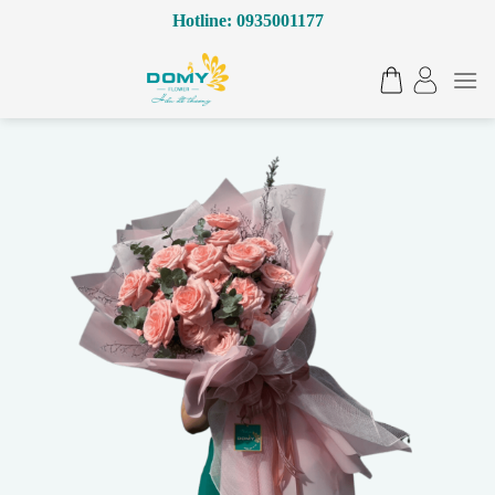
Bỏ
Hotline: 0935001177
qua
nội
dung