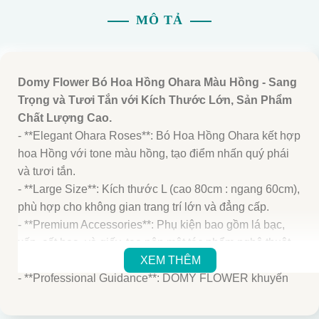
MÔ TẢ
Domy Flower Bó Hoa Hồng Ohara Màu Hồng - Sang
Trọng và Tươi Tắn với Kích Thước Lớn, Sản Phẩm
Chất Lượng Cao.
- **Elegant Ohara Roses**: Bó Hoa Hồng Ohara kết hợp
hoa Hồng với tone màu hồng, tạo điểm nhấn quý phái
và tươi tắn.
- **Large Size**: Kích thước L (cao 80cm : ngang 60cm),
phù hợp cho không gian trang trí lớn và đẳng cấp.
- **Premium Accessories**: Phụ kiện bao gồm lá bạc,
xốp, cốt hoa, và giấy, tạo nên một tác phẩm nghệ thuật
hoa lưng tựa đẳng cấp.
XEM THÊM
- **Professional Guidance**: DOMY FLOWER khuyến
khích lựa chọn hoa đang nở rộ trong mùa để tận dụng
vẻ đẹp đa dạng và tạo ra bó hoa tươi mới nhất.