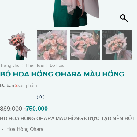
Trang chủ
Phân loại
Bó hoa
BÓ HOA HỒNG OHARA MÀU HỒNG
Đã bán:
2
sản phẩm
( 0 )
869.000
Giá
750.000
Giá
gốc
hiện
0
BÓ HOA HỒNG OHARA MÀU HỒNG ĐƯỢC TẠO NÊN BỞI
là:
tại
out
of
869.000.
là:
Hoa Hồng Ohara
5
750.000.