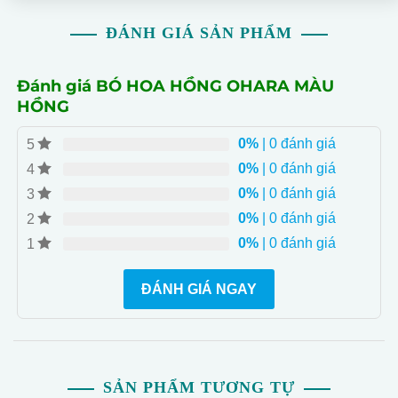
- **Express Your Elegance**: Màu hồng tinh tế của hoa
ĐÁNH GIÁ SẢN PHẨM
Ohara làm nổi bật sự quý phái và tinh tế trong không
gian trang trí.
- **Durable Construction**: Sản phẩm được làm chắc
Đánh giá BÓ HOA HỒNG OHARA MÀU
chắn để bảo đảm độ bền và chất lượng lâu dài, thể hiện
HỒNG
chuyên nghiệp của DOMY FLOWER.
0%
| 0 đánh giá
5
- **Free Shipping & Special Offers**: Giao hàng miễn
0%
| 0 đánh giá
4
phí nội thành, và giảm giá 10% cho đơn hàng thứ 2 trở
lên.
0%
| 0 đánh giá
3
0%
| 0 đánh giá
2
0%
| 0 đánh giá
1
ĐÁNH GIÁ NGAY
SẢN PHẨM TƯƠNG TỰ