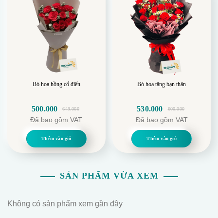
Giá cả cạnh tranh, phù hợp với mọi đối tượng.
Dịch vụ tư vấn tận tâm, hỗ trợ chọn bó hoa phù hợp
với sở thích và nhu cầu của khách hàng.
Giao hàng nhanh chóng, đúng hẹn, đảm bảo bó hoa
được vận chuyển an toàn đến tay khách hàng..
Hãy liên hệ ngay với DomyFlower để đặt Bó Hoa
Bó hoa hồng cổ điển
Bó hoa tặng bạn thân
Hồng Mix Bi Khổng Lồ Tặng Em nhé!
500.000
530.000
649.000
600.000
Giá
Giá
Giá
Giá
Đã bao gồm VAT
Đã bao gồm VAT
gốc
hiện
gốc
hiện
là:
tại
là:
tại
Thêm vào giỏ
Thêm vào giỏ
649.000.
là:
600.000.
là:
500.000.
530.000.
SẢN PHẨM VỪA XEM
Không có sản phẩm xem gần đây