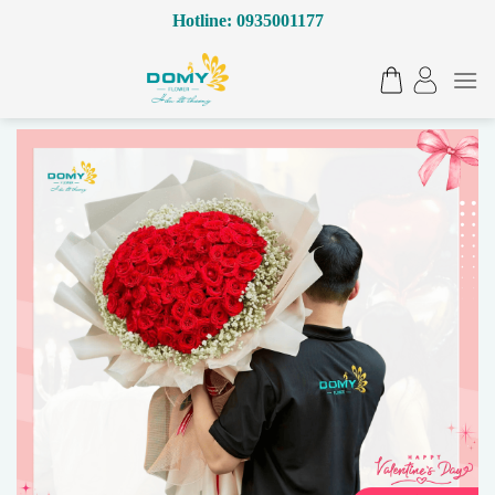
Bỏ
Hotline: 0935001177
qua
nội
dung