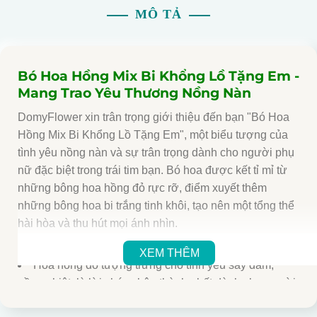
MÔ TẢ
Bó Hoa Hồng Mix Bi Khổng Lồ Tặng Em -
Mang Trao Yêu Thương Nồng Nàn
DomyFlower xin trân trọng giới thiệu đến bạn "Bó Hoa
Hồng Mix Bi Khổng Lồ Tặng Em", một biểu tượng của
tình yêu nồng nàn và sự trân trọng dành cho người phụ
nữ đặc biệt trong trái tim bạn. Bó hoa được kết tỉ mỉ từ
những bông hoa hồng đỏ rực rỡ, điểm xuyết thêm
những bông hoa bi trắng tinh khôi, tạo nên một tổng thể
hài hòa và thu hút mọi ánh nhìn.
Bó hoa được tạo nên từ:
XEM THÊM
Hoa hồng đỏ tượng trưng cho tình yêu say đắm,
nồng nhiệt, là lời chúc chân thành nhất dành cho người
bạn yêu thương.