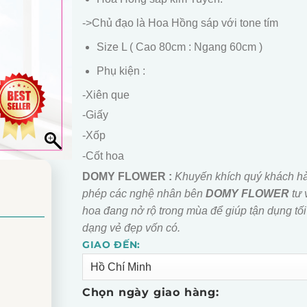
->Chủ đạo là Hoa Hồng sáp với tone tím
Size L ( Cao 80cm : Ngang 60cm )
Phụ kiện :
-Xiên que
-Giấy
-Xốp
-Cốt hoa
DOMY FLOWER :
Khuyến khích quý khách h
phép các nghệ nhân bên
DOMY FLOWER
tư 
hoa đang nở rộ trong mùa để giúp tận dụng tối
dạng vẻ đẹp vốn có.
GIAO ĐẾN:
Alternative:
Chọn ngày giao hàng: