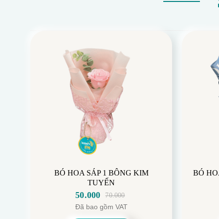
BÓ HOA SÁP 1 BÔNG KIM
BÓ HO
TUYẾN
50.000
70.000
Giá
Giá
Đã bao gồm VAT
gốc
hiện