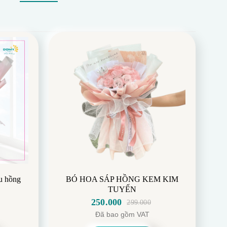
Ự
u hồng
BÓ HOA SÁP HỒNG KEM KIM
TUYẾN
250.000
299.000
Giá
Giá
Đã bao gồm VAT
gốc
hiện