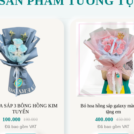
SẢN PHẨM TƯƠNG T
A SÁP 3 BÔNG HỒNG KIM
Bó hoa hồng sáp galaxy mà
TUYẾN
tặng em
100.000
400.000
190.000
450.000
Giá
Giá
Giá
Giá
Đã bao gồm VAT
Đã bao gồm VAT
gốc
hiện
gốc
hiện