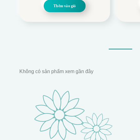
là:
tại
Thêm vào giỏ
70.000.
là:
50.000.
Không có sản phẩm xem gần đây