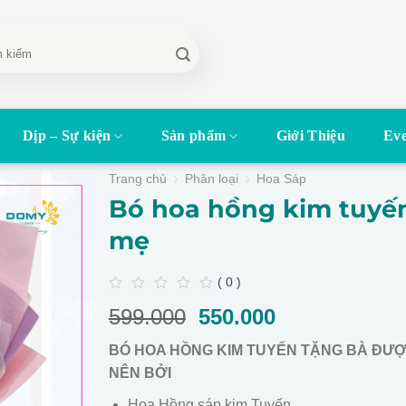
Dịp – Sự kiện
Sản phẩm
Giới Thiệu
Eve
Trang chủ
Phân loại
Hoa Sáp
Bó hoa hồng kim tuyế
mẹ
( 0 )
0
599.000
Giá
550.000
Giá
out
of
gốc
hiện
5
BÓ HOA HỒNG KIM TUYẾN TẶNG BÀ ĐƯ
là:
tại
NÊN BỞI
599.000.
là:
550.000.
Hoa Hồng sáp kim Tuyến.