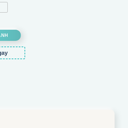
ANH
gay