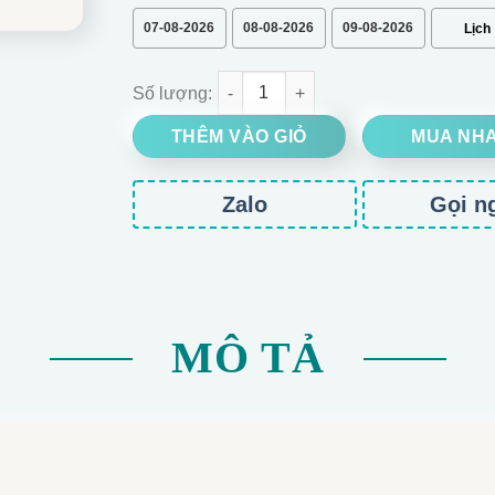
07-08-2026
08-08-2026
09-08-2026
Bó hoa hồng kim tuyến tặng mẹ số lượng
THÊM VÀO GIỎ
MUA NH
Zalo
Gọi n
MÔ TẢ