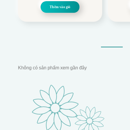
là:
tại
Thêm vào giỏ
1.349.000.
là:
890.000.
Không có sản phẩm xem gần đây