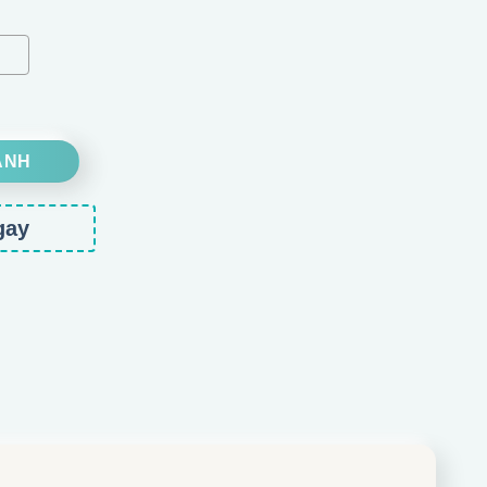
ượng
ANH
gay