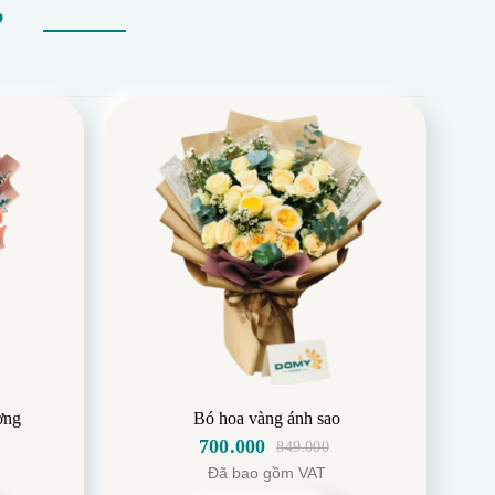
Ự
ơng
Bó hoa vàng ánh sao
700.000
849.000
Giá
Giá
Đã bao gồm VAT
gốc
hiện