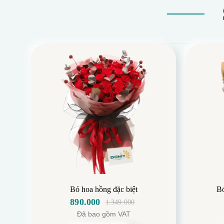
Bó hoa hồng đặc biệt
Bó
890.000
1.349.000
Giá
Giá
Đã bao gồm VAT
gốc
hiện