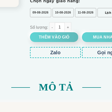
Chọn ngày giao hàng:
09-08-2026
10-08-2026
11-08-2026
BÓ HOA HỒNG KEM DÂU MIX CÁT TƯỜNG số l
THÊM VÀO GIỎ
MUA NH
Zalo
Gọi n
MÔ TẢ