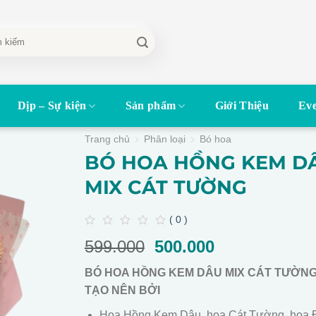
Dịp – Sự kiện
Sản phẩm
Giới Thiệu
Eve
Trang chủ
Phân loại
Bó hoa
BÓ HOA HỒNG KEM D
MIX CÁT TƯỜNG
( 0 )
0
599.000
Giá
500.000
Giá
out
of
gốc
hiện
5
BÓ HOA HỒNG KEM DÂU MIX CÁT TƯỜN
là:
tại
TẠO NÊN BỞI
599.000.
là:
500.000.
Hoa Hồng Kem Dâu, hoa Cát Tường, hoa 