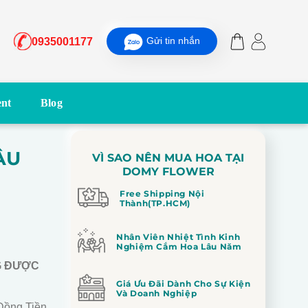
Gửi tin nhắn
0935001177
nt
Blog
ÂU
VÌ SAO NÊN MUA HOA TẠI
DOMY FLOWER
Free Shipping Nội
Thành(TP.HCM)
Nhân Viên Nhiệt Tình Kinh
Nghiệm Cắm Hoa Lâu Năm
G ĐƯỢC
Giá Ưu Đãi Dành Cho Sự Kiện
Và Doanh Nghiệp
Đồng Tiền