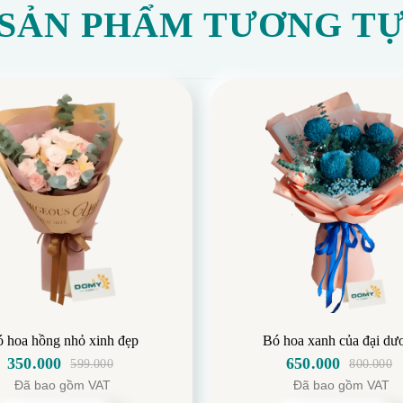
SẢN PHẨM TƯƠNG T
 hoa hồng nhỏ xinh đẹp
Bó hoa xanh của đại dư
350.000
650.000
599.000
800.000
Giá
Giá
Giá
Giá
Đã bao gồm VAT
Đã bao gồm VAT
gốc
hiện
gốc
hiện