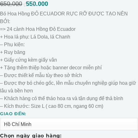
650.000
Giá
550.000
Giá
gốc
hiện
0
Bó Hoa Hồng ĐỎ ECUADOR RỰC RỠ ĐƯỢC TẠO NÊN
là:
tại
out
of
BỞI:
650.000.
là:
5
550.000.
=> 24 cành Hoa Hồng Đỏ Ecuador
+ Hoa lá phụ: Lá Dola, lá Chanh
– Phụ kiện:
+ Ruy băng
+ Giấy cứng kèm giấy vân
+ Tặng thêm thiệp hoặc banner decor miễn phí
– Được thiết kế mẫu tùy theo sở thích
– Được thợ bó chéo gốc, lên mẫu chuyên nghiệp giúp hoa giữ
lâu và bền hơn
– Khách hàng có thể tháo hoa ra và tận dụng để thả bình
– Kích thước: Size L ( cao 80 cm, ngang 60 cm)
GIAO ĐẾN:
Alternative:
Chọn ngày giao hàng: