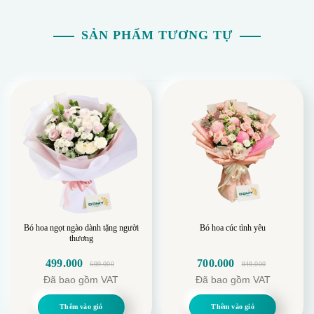
Mỗi đóa hoa như một lời nhắn gửi về tình cảm chân
SẢN PHẨM TƯƠNG TỰ
thành, sự quan tâm và những khoảnh khắc ngọt ngào
trong tình yêu.
Bó hoa ngọt ngào dành tặng người
Bó hoa cúc tình yêu
thương
499.000
700.000
699.000
849.000
Giá
Giá
Giá
Giá
Đã bao gồm VAT
Đã bao gồm VAT
gốc
hiện
gốc
hiện
là:
tại
là:
tại
Thêm vào giỏ
Thêm vào giỏ