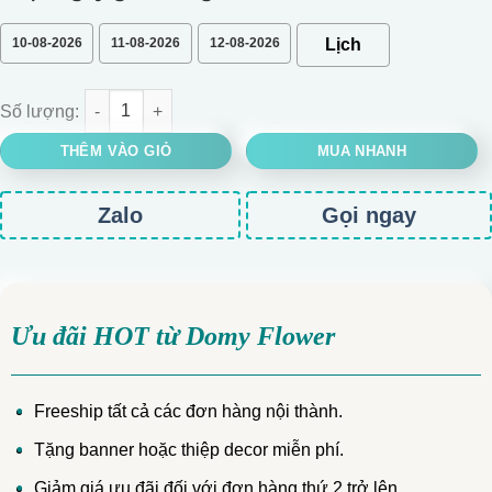
10-08-2026
11-08-2026
12-08-2026
BÓ HOA HỒNG ĐỎ ECUADOR RỰC RỠ số lượng
THÊM VÀO GIỎ
MUA NHANH
Zalo
Gọi ngay
Ưu đãi HOT từ Domy Flower
Freeship tất cả các đơn hàng nội thành.
Tặng banner hoặc thiệp decor miễn phí.
Giảm giá ưu đãi đối với đơn hàng thứ 2 trở lên.