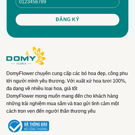
💕 Kỷ niệm ngày yêu, ngày cưới.
🎂 Chúc mừng sinh nhật.
🎉 Các dịp lễ đặc biệt như Valentine, Quốc tế Phụ nữ
8/3 hoặc 20/10.
💌 Gửi lời cảm ơn và những thông điệp yêu thương.
DomyFlower chuyên cung cấp các bó hoa đẹp, công phu
tới người mình yêu thương. Với xuất xứ hoa tươi 100%,
đa dạng về nhiều loại hoa, giá tốt
DomyFlower mong muốn mang đến cho khách hàng
những trải nghiệm mua sắm và trao gửi tình cảm một
cách trọn vẹn đến người thân thương yêu