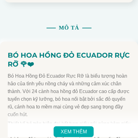
MÔ TẢ
BÓ HOA HỒNG ĐỎ ECUADOR RỰC
RỠ
🌹❤️
Bó Hoa Hồng Đỏ Ecuador Rực Rỡ là biểu tượng hoàn
hảo của tình yêu nồng cháy và những cảm xúc chân
thành. Với 24 cành hoa hồng đỏ Ecuador cao cấp được
tuyển chọn kỹ lưỡng, bó hoa nổi bật bởi sắc đỏ quyến
rũ, cánh hoa to mềm mại cùng vẻ đẹp sang trọng đầy
cuốn hút.
Thiết kế bó tròn hiện đại kết hợp giấy gói cứng kèm giấy
vân tinh tế giúp tổng thể trở nên nổi bật và đẳng cấp,
XEM THÊM