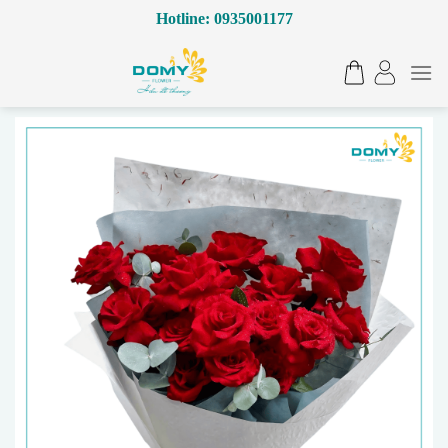
Bỏ
Hotline: 0935001177
qua
nội
dung