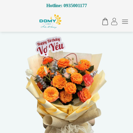
Bỏ
Hotline: 0935001177
qua
nội
dung