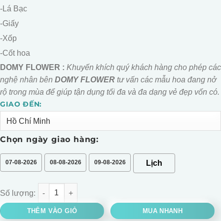
-Lá Bạc
-Giấy
-Xốp
-Cốt hoa
DOMY FLOWER :
Khuyến khích quý khách hàng cho phép các
nghệ nhân bên
DOMY FLOWER
tư vấn các mẫu hoa đang nở
rộ trong mùa để giúp tận dụng tối đa và đa dạng vẻ đẹp vốn có.
GIAO ĐẾN:
Alternative:
Chọn ngày giao hàng:
07-08-2026
08-08-2026
09-08-2026
BÓ HOA HỒNG CAM SPIRITS CHÚC MỪNG SINH NHẬT số lượng
THÊM VÀO GIỎ
MUA NHANH