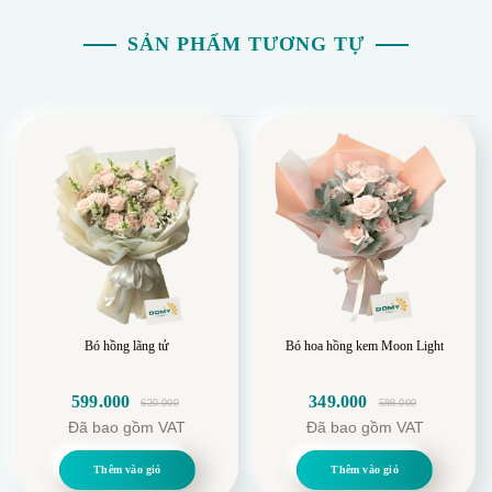
SẢN PHẨM TƯƠNG TỰ
Bó hồng lãng tử
Bó hoa hồng kem Moon Light
599.000
349.000
620.000
599.000
Giá
Giá
Giá
Giá
Đã bao gồm VAT
Đã bao gồm VAT
gốc
hiện
gốc
hiện
là:
tại
là:
tại
Thêm vào giỏ
Thêm vào giỏ
620.000.
là:
599.000.
là: