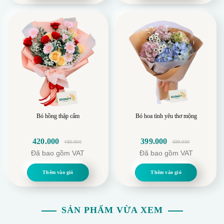
599.000.
349.000.
Bó hồng thập cẩm
Bó hoa tình yêu thơ mộng
420.000
399.000
480.000
699.000
Giá
Giá
Giá
Giá
Đã bao gồm VAT
Đã bao gồm VAT
gốc
hiện
gốc
hiện
là:
tại
là:
tại
Thêm vào giỏ
Thêm vào giỏ
480.000.
là:
699.000.
là:
420.000.
399.000.
SẢN PHẨM VỪA XEM