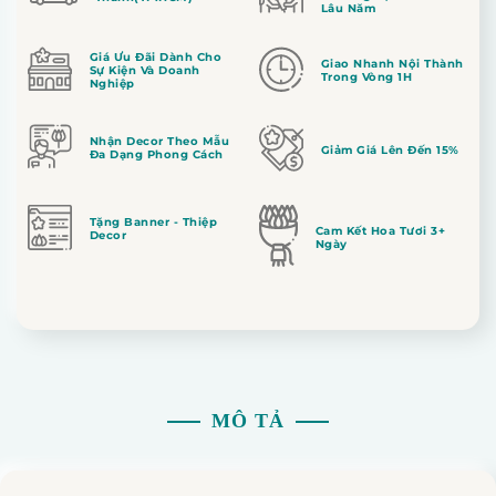
Lâu Năm
Giá Ưu Đãi Dành Cho
Giao Nhanh Nội Thành
Sự Kiện Và Doanh
Trong Vòng 1H
Nghiệp
Nhận Decor Theo Mẫu
Giảm Giá Lên Đến 15%
Đa Dạng Phong Cách
Tặng Banner - Thiệp
Cam Kết Hoa Tươi 3+
Decor
Ngày
MÔ TẢ