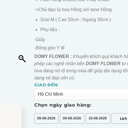
->Chủ đạo là hoa Hồng với tone Hồng
Size M ( Cao 50cm : Ngang 30cm )
Phụ liệu :
-Giấy
-Bông gòn Y tế
DOMY FLOWER :
Khuyến khích quý khách h
phép các nghệ nhân bên
DOMY FLOWER
tư 
hoa đang nở rộ trong mùa để giúp tận dụng tối
dạng vẻ đẹp vốn có.
GIAO ĐẾN:
Alternative:
Chọn ngày giao hàng:
08-08-2026
09-08-2026
10-08-2026