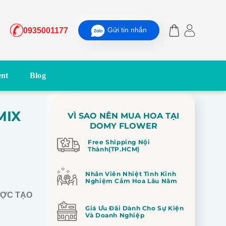
Gửi tin nhắn
0935001177
nt
Blog
MIX
VÌ SAO NÊN MUA HOA TẠI
DOMY FLOWER
Free Shipping Nội
Thành(TP.HCM)
Nhân Viên Nhiệt Tình Kinh
Nghiệm Cắm Hoa Lâu Năm
ƯỢC TẠO
Giá Ưu Đãi Dành Cho Sự Kiện
Và Doanh Nghiệp