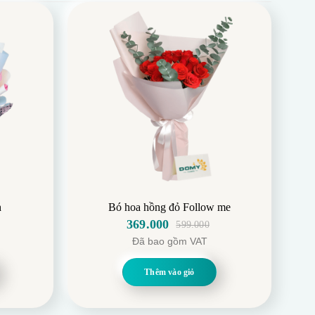
h
Bó hoa hồng đỏ Follow me
369.000
599.000
Giá
Giá
Đã bao gồm VAT
gốc
hiện
là:
tại
Thêm vào giỏ
599.000.
là:
369.000.