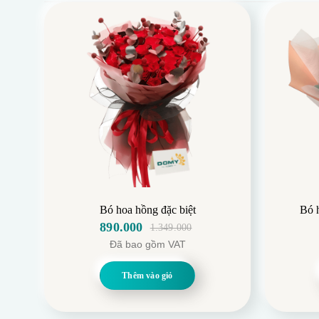
Bó hoa hồng đặc biệt
Bó 
890.000
1.349.000
Giá
Giá
Đã bao gồm VAT
gốc
hiện
là:
tại
Thêm vào giỏ
1.349.000.
là:
890.000.