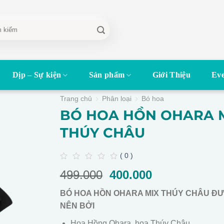
Dịp – Sự kiện
Sản phẩm
Giới Thiệu
Eve
Trang chủ
Phân loại
Bó hoa
BÓ HOA HỒN OHARA 
THÚY CHÂU
( 0 )
0
499.000
Giá
400.000
Giá
out
of
gốc
hiện
5
BÓ HOA HỒN OHARA MIX THÚY CHÂU Đ
là:
tại
NÊN BỞI
499.000.
là:
400.000.
Hoa Hồng Ohara, hoa Thúy Châu.