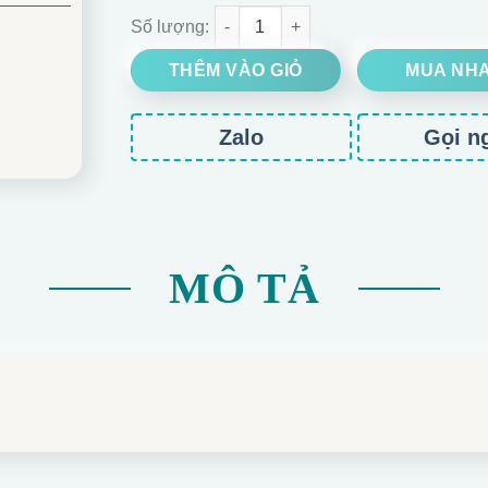
BÓ HOA HỒN OHARA MIX THÚY CHÂU số lượng
THÊM VÀO GIỎ
MUA NH
Zalo
Gọi n
MÔ TẢ