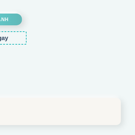
ANH
gay