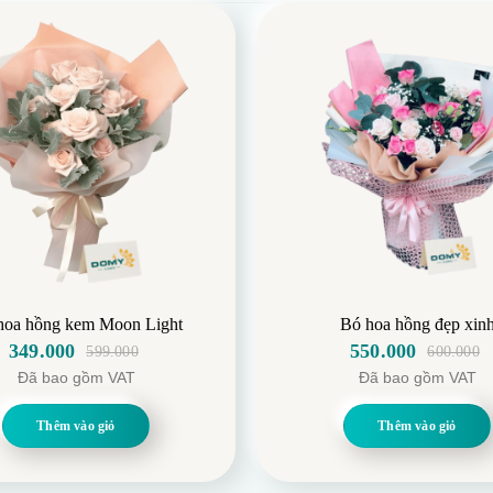
hoa hồng kem Moon Light
Bó hoa hồng đẹp xin
349.000
550.000
599.000
600.000
Giá
Giá
Giá
Giá
Đã bao gồm VAT
Đã bao gồm VAT
gốc
hiện
gốc
hiện
là:
tại
là:
tại
Thêm vào giỏ
Thêm vào giỏ
599.000.
là:
600.000.
là:
349.000.
550.000.