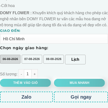
-Cốt hoa
DOMY FLOWER :
Khuyến khích quý khách hàng cho phép các
nghệ nhân bên DOMY FLOWER tư vấn các mẫu hoa đang nở
rộ trong mùa để giúp tận dụng tối đa và đa dạng vẻ đẹp vốn có.
GIAO ĐẾN:
Alternative:
Chọn ngày giao hàng:
06-08-2026
07-08-2026
08-08-2026
BÓ HOA GẤU HỒNG FROM TRÒN số lượng
THÊM VÀO GIỎ
MUA NHANH
Zalo
Gọi ngay