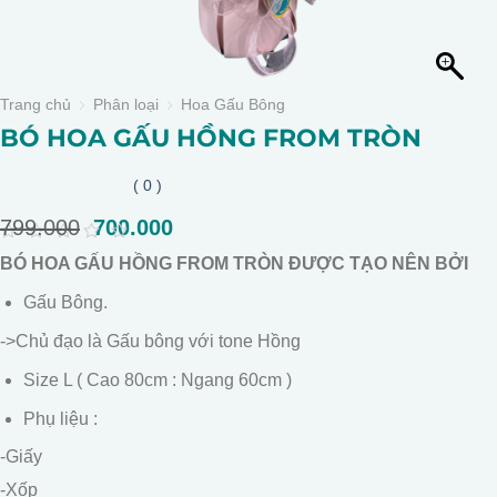
Trang chủ
Phân loại
Hoa Gấu Bông
BÓ HOA GẤU HỒNG FROM TRÒN
( 0 )
799.000
Giá
700.000
Giá
gốc
hiện
0
BÓ HOA GẤU HỒNG FROM TRÒN ĐƯỢC TẠO NÊN BỞI
là:
tại
out
of
799.000.
là:
Gấu Bông.
5
700.000.
->Chủ đạo là Gấu bông với tone Hồng
Size L ( Cao 80cm : Ngang 60cm )
Phụ liệu :
-Giấy
-Xốp