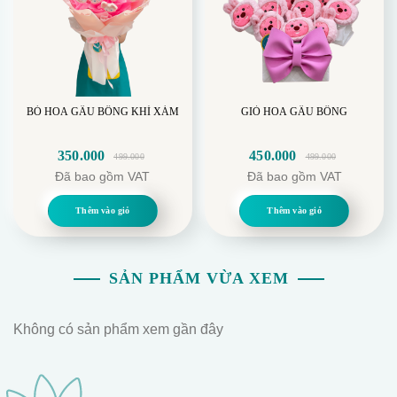
BÓ HOA GẤU BÔNG KHỈ XÁM
GIỎ HOA GẤU BÔNG
350.000
450.000
499.000
499.000
Giá
Giá
Giá
Giá
Đã bao gồm VAT
Đã bao gồm VAT
gốc
hiện
gốc
hiện
là:
tại
là:
tại
Thêm vào giỏ
Thêm vào giỏ
499.000.
là:
499.000.
là:
350.000.
450.000.
SẢN PHẨM VỪA XEM
Không có sản phẩm xem gần đây