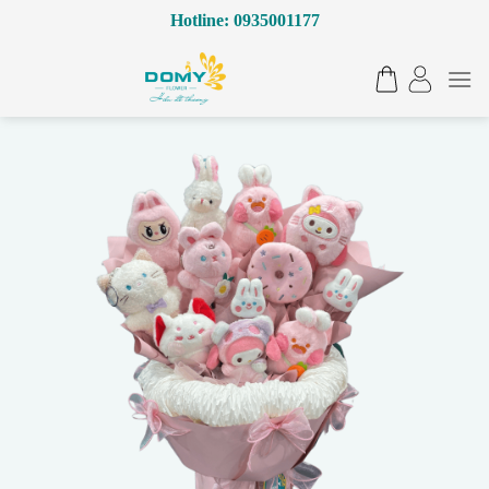
Bỏ
Hotline: 0935001177
qua
nội
dung