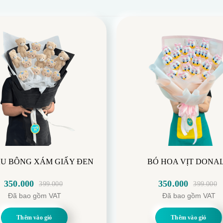
U BÔNG XÁM GIẤY ĐEN
BÓ HOA VỊT DONA
350.000
350.000
399.000
399.000
Giá
Giá
Giá
Giá
Đã bao gồm VAT
Đã bao gồm VAT
gốc
hiện
gốc
hiện
là:
tại
là:
tại
Thêm vào giỏ
Thêm vào giỏ