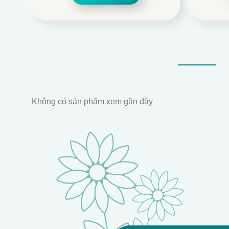
699.000.
là:
550.000.
Không có sản phẩm xem gần đây