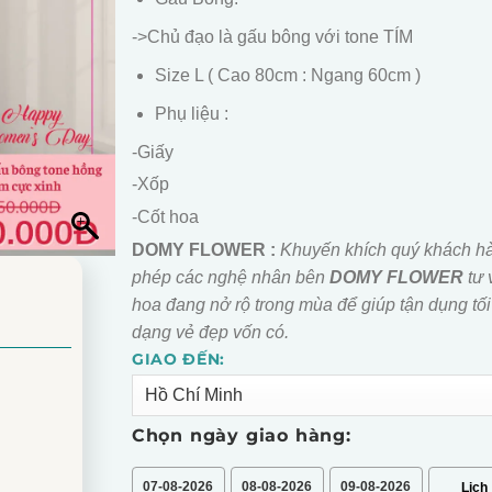
->Chủ đạo là gấu bông với tone TÍM
Size L ( Cao 80cm : Ngang 60cm )
Phụ liệu :
-Giấy
-Xốp
-Cốt hoa
DOMY FLOWER :
Khuyến khích quý khách h
phép các nghệ nhân bên
DOMY FLOWER
tư 
hoa đang nở rộ trong mùa để giúp tận dụng tối
dạng vẻ đẹp vốn có.
GIAO ĐẾN:
Alternative:
Chọn ngày giao hàng:
07-08-2026
08-08-2026
09-08-2026