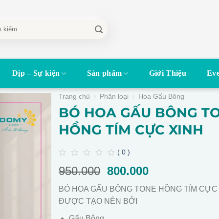
Dịp – Sự kiện
Sản phẩm
Giới Thiệu
Eve
Trang chủ
Phân loại
Hoa Gấu Bông
BÓ HOA GẤU BÔNG T
HỒNG TÍM CỰC XINH
( 0 )
0
950.000
Giá
800.000
Giá
out
of
gốc
hiện
5
BÓ HOA GẤU BÔNG TONE HỒNG TÍM CỰC
là:
tại
ĐƯỢC TẠO NÊN BỞI
950.000.
là:
800.000.
Gấu Bông.