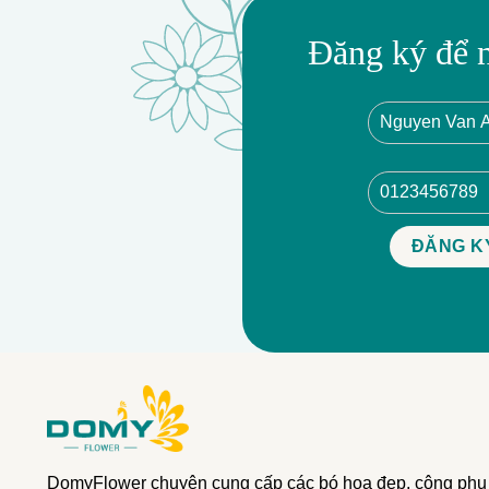
Đăng ký để 
DomyFlower chuyên cung cấp các bó hoa đẹp, công phu