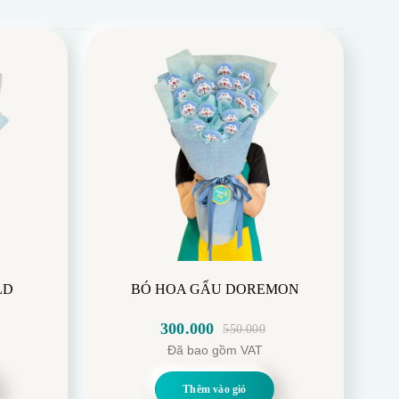
LD
BÓ HOA GẤU DOREMON
300.000
550.000
Giá
Giá
Đã bao gồm VAT
gốc
hiện
là:
tại
Thêm vào giỏ