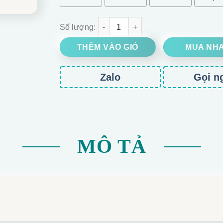
BÓ HOA GẤU BÔNG TONE HỒNG TÍM CỰC XINH 
THÊM VÀO GIỎ
MUA NH
Zalo
Gọi n
MÔ TẢ