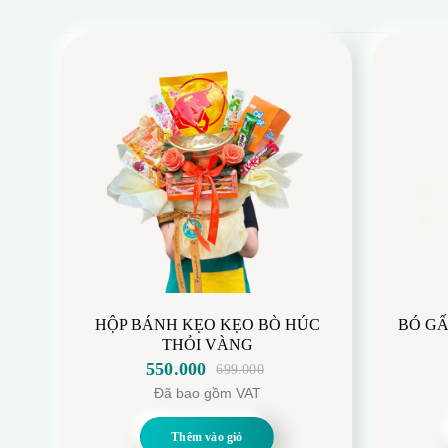
HỘP BÁNH KẸO KẸO BÒ HÚC
BÓ GẤ
THỎI VÀNG
550.000
699.000
Giá
Giá
Đã bao gồm VAT
gốc
hiện
là:
tại
Thêm vào giỏ