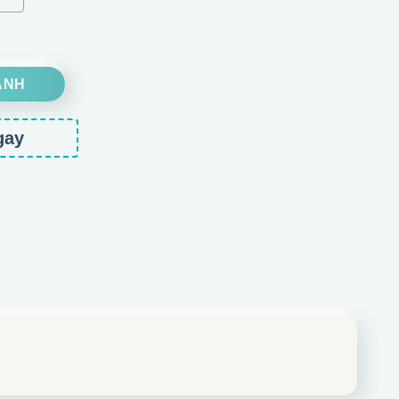
số lượng
ANH
gay