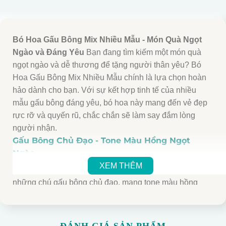
Bó Hoa Gấu Bông Mix Nhiều Mẫu - Món Quà Ngọt
Ngào và Đáng Yêu
Bạn đang tìm kiếm một món quà
ngọt ngào và dễ thương để tặng người thân yêu? Bó
Hoa Gấu Bông Mix Nhiều Mẫu chính là lựa chọn hoàn
hảo dành cho bạn. Với sự kết hợp tinh tế của nhiều
mẫu gấu bông đáng yêu, bó hoa này mang đến vẻ đẹp
rực rỡ và quyến rũ, chắc chắn sẽ làm say đắm lòng
người nhận.
Gấu Bông Chủ Đạo - Tone Màu Hồng Ngọt
Ngào
XEM THÊM
Bó Hoa Gấu Bông Mix Nhiều Mẫu được thiết kế với
những chú gấu bông chủ đạo, mang tone màu hồng
ngọt ngào. Màu hồng không chỉ là biểu tượng của sự
lãng mạn và dịu dàng, mà còn thể hiện tình yêu và sự
quan tâm. Những chú gấu bông dễ thương, mềm mại và