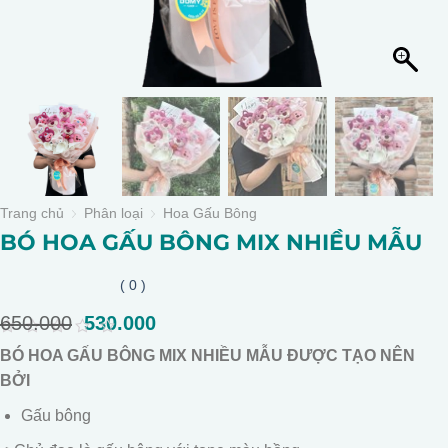
Trang chủ
Phân loại
Hoa Gấu Bông
BÓ HOA GẤU BÔNG MIX NHIỀU MẪU
( 0 )
650.000
Giá
530.000
Giá
gốc
hiện
0
BÓ HOA GẤU BÔNG MIX NHIỀU MẪU ĐƯỢC TẠO NÊN
là:
tại
out
of
BỞI
650.000.
là:
5
530.000.
Gấu bông