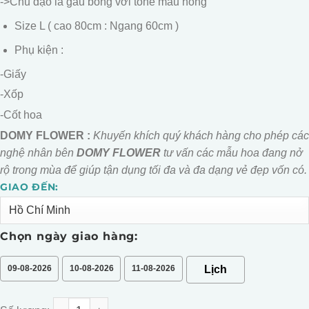
->Chủ đạo là gấu bông với tone màu hồng
Size L ( cao 80cm : Ngang 60cm )
Phụ kiện :
-Giấy
-Xốp
-Cốt hoa
DOMY FLOWER :
Khuyến khích quý khách hàng cho phép các
nghệ nhân bên
DOMY FLOWER
tư vấn các mẫu hoa đang nở
rộ trong mùa để giúp tận dụng tối đa và đa dạng vẻ đẹp vốn có.
GIAO ĐẾN:
Alternative:
Chọn ngày giao hàng:
09-08-2026
10-08-2026
11-08-2026
BÓ HOA GẤU BÔNG MIX NHIỀU MẪU số lượng