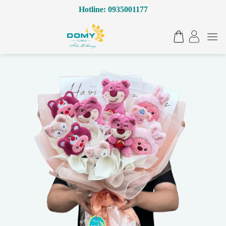
Bỏ
Hotline: 0935001177
qua
nội
dung