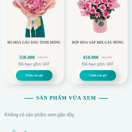
BÓ HOA GẤU DÂU TONE HỒNG
HỘP HOA SÁP MIX GẤU BÔNG
550.000
450.000
599.000
650.000
Giá
Giá
Giá
Giá
Đã bao gồm VAT
Đã bao gồm VAT
gốc
hiện
gốc
hiện
là:
tại
là:
tại
Thêm vào giỏ
Thêm vào giỏ
599.000.
là:
650.000.
là:
550.000.
450.000.
SẢN PHẨM VỪA XEM
Không có sản phẩm xem gần đây