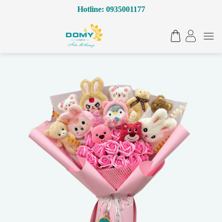
Bỏ
Hotline: 0935001177
qua
nội
dung