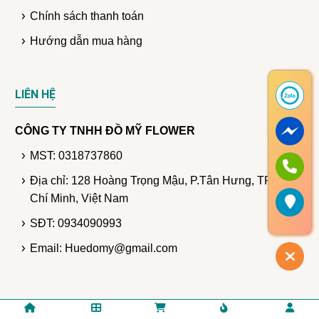
Chính sách thanh toán
Hướng dẫn mua hàng
LIÊN HỆ
CÔNG TY TNHH ĐỒ MỸ FLOWER
MST: 0318737860
Địa chỉ: 128 Hoàng Trọng Mậu, P.Tân Hưng, TP. Hồ
Chí Minh, Việt Nam
SĐT: 0934090993
Email: Huedomy@gmail.com
© Bản quyền thuộc DomyFlower