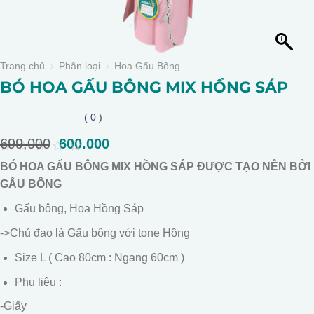
Trang chủ
Phân loại
Hoa Gấu Bông
BÓ HOA GẤU BÔNG MIX HỒNG SÁP
( 0 )
699.000
Giá
600.000
Giá
gốc
hiện
0
BÓ HOA GẤU BÔNG MIX HỒNG SÁP ĐƯỢC TẠO NÊN BỞI
là:
tại
out
of
GẤU BÔNG
699.000.
là:
5
600.000.
Gấu bông, Hoa Hồng Sáp
->Chủ đạo là Gấu bông với tone Hồng
Size L ( Cao 80cm : Ngang 60cm )
Phụ liệu :
-Giấy