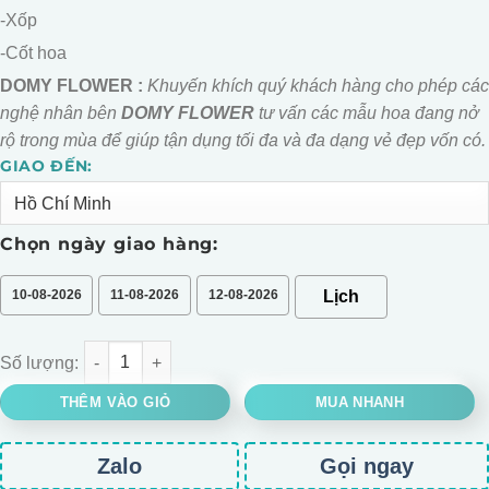
-Xốp
-Cốt hoa
DOMY FLOWER :
Khuyến khích quý khách hàng cho phép các
nghệ nhân bên
DOMY FLOWER
tư vấn các mẫu hoa đang nở
rộ trong mùa để giúp tận dụng tối đa và đa dạng vẻ đẹp vốn có.
GIAO ĐẾN:
Alternative:
Chọn ngày giao hàng:
10-08-2026
11-08-2026
12-08-2026
BÓ HOA GẤU BÔNG MIX HỒNG SÁP số lượng
THÊM VÀO GIỎ
MUA NHANH
Zalo
Gọi ngay