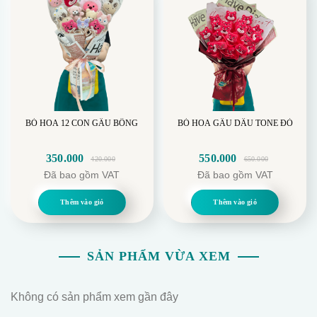
BÓ HOA 12 CON GẤU BÔNG
BÓ HOA GẤU DÂU TONE ĐỎ
350.000
550.000
420.000
650.000
Giá
Giá
Giá
Giá
Đã bao gồm VAT
Đã bao gồm VAT
gốc
hiện
gốc
hiện
là:
tại
là:
tại
Thêm vào giỏ
Thêm vào giỏ
420.000.
là:
650.000.
là:
350.000.
550.000.
SẢN PHẨM VỪA XEM
Không có sản phẩm xem gần đây