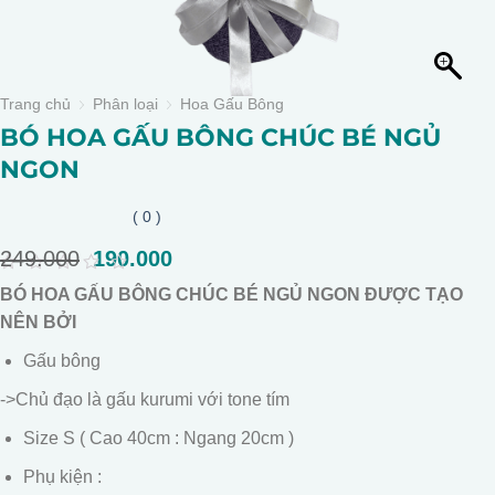
Trang chủ
Phân loại
Hoa Gấu Bông
BÓ HOA GẤU BÔNG CHÚC BÉ NGỦ
NGON
( 0 )
249.000
Giá
190.000
Giá
gốc
hiện
0
BÓ HOA GẤU BÔNG CHÚC BÉ NGỦ NGON ĐƯỢC TẠO
là:
tại
out
of
NÊN BỞI
249.000.
là:
5
190.000.
Gấu bông
->Chủ đạo là gấu kurumi với tone tím
Size S ( Cao 40cm : Ngang 20cm )
Phụ kiện :