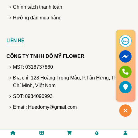
Chính sách thanh toán
Hướng dẫn mua hàng
LIÊN HỆ
CÔNG TY TNHH ĐỒ MỸ FLOWER
MST: 0318737860
Địa chỉ: 128 Hoàng Trọng Mậu, P.Tân Hưng, TP. Hồ
Chí Minh, Việt Nam
SĐT: 0934090993
Email: Huedomy@gmail.com
© Bản quyền thuộc DomyFlower