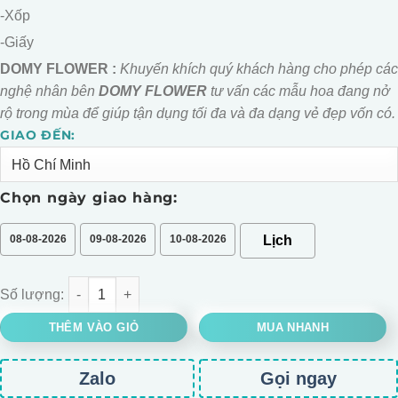
-Xốp
-Giấy
DOMY FLOWER :
Khuyến khích quý khách hàng cho phép các
nghệ nhân bên
DOMY FLOWER
tư vấn các mẫu hoa đang nở
rộ trong mùa để giúp tận dụng tối đa và đa dạng vẻ đẹp vốn có.
GIAO ĐẾN:
Alternative:
Chọn ngày giao hàng:
08-08-2026
09-08-2026
10-08-2026
BÓ HOA GẤU BÔNG CHÚC BÉ NGỦ NGON số lượng
THÊM VÀO GIỎ
MUA NHANH
Zalo
Gọi ngay