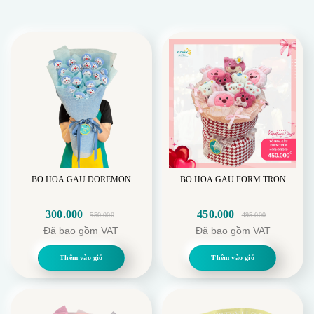
BÓ HOA GẤU DOREMON
BÓ HOA GẤU FORM TRÒN
300.000
450.000
550.000
495.000
Giá
Giá
Giá
Giá
Đã bao gồm VAT
Đã bao gồm VAT
gốc
hiện
gốc
hiện
là:
tại
là:
tại
Thêm vào giỏ
Thêm vào giỏ
550.000.
là:
495.000.
là:
300.000.
450.000.