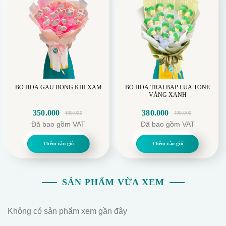
BÓ HOA GẤU BÔNG KHỈ XÁM
BÓ HOA TRÁI BẮP LỤA TONE
VÀNG XANH
350.000
380.000
499.000
499.000
Giá
Giá
Giá
Giá
Đã bao gồm VAT
Đã bao gồm VAT
gốc
hiện
gốc
hiện
là:
tại
là:
tại
Thêm vào giỏ
Thêm vào giỏ
499.000.
là:
499.000.
là:
350.000.
380.000.
SẢN PHẨM VỪA XEM
Không có sản phẩm xem gần đây