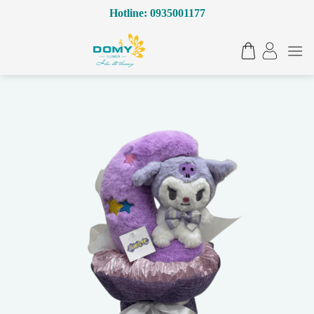
Bỏ
Hotline: 0935001177
qua
nội
dung