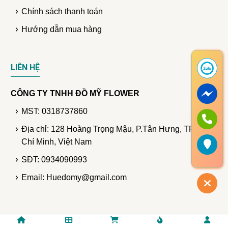
Chính sách thanh toán
Hướng dẫn mua hàng
LIÊN HỆ
CÔNG TY TNHH ĐỒ MỸ FLOWER
MST: 0318737860
Địa chỉ: 128 Hoàng Trọng Mậu, P.Tân Hưng, TP. Hồ
Chí Minh, Việt Nam
SĐT: 0934090993
Email: Huedomy@gmail.com
© Bản quyền thuộc DomyFlower