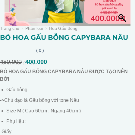
Trang chủ
Phân loại
Hoa Gấu Bông
BÓ HOA GẤU BỖNG CAPYBARA NÂU
( 0 )
480.000
Giá
400.000
Giá
gốc
hiện
0
BÓ HOA GẤU BỖNG CAPYBARA NÂU ĐƯỢC TẠO NÊN
là:
tại
out
of
BỞI
480.000.
là:
5
400.000.
Gấu bông.
->Chủ đạo là Gấu bông với tone Nâu
Size M ( Cao 60cm : Ngang 40cm )
Phụ liệu :
-Giấy