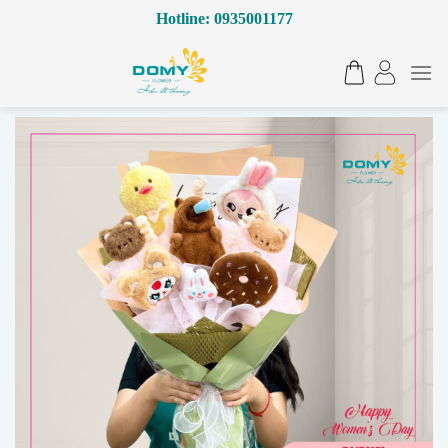
Bỏ
Hotline: 0935001177
qua
nội
dung