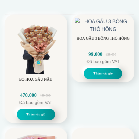
HOA GẤU 3 BÔNG THỎ HỒNG
99.000
129.000
Giá
Giá
Đã bao gồm VAT
gốc
hiện
là:
tại
Thêm vào giỏ
129.000.
là:
BÓ HOA GẤU NÂU
99.000.
470.000
499.000
Giá
Giá
Đã bao gồm VAT
gốc
hiện
là:
tại
Thêm vào giỏ
499.000.
là:
470.000.