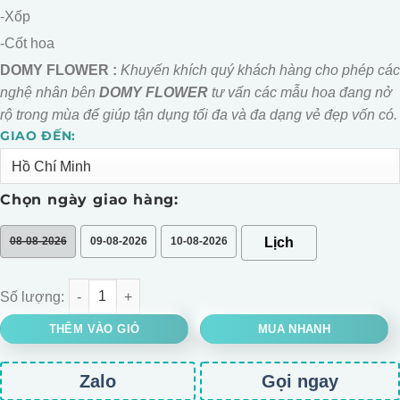
-Xốp
-Cốt hoa
DOMY FLOWER :
Khuyến khích quý khách hàng cho phép các
nghệ nhân bên
DOMY FLOWER
tư vấn các mẫu hoa đang nở
rộ trong mùa để giúp tận dụng tối đa và đa dạng vẻ đẹp vốn có.
GIAO ĐẾN:
Alternative:
Chọn ngày giao hàng:
08-08-2026
09-08-2026
10-08-2026
BÓ HOA GẤU BỖNG CAPYBARA NÂU số lượng
THÊM VÀO GIỎ
MUA NHANH
Zalo
Gọi ngay