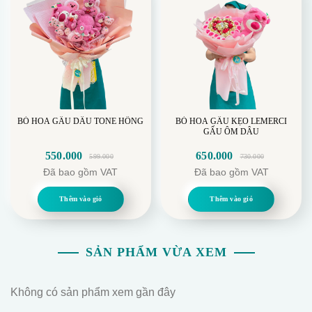
BÓ HOA GẤU DÂU TONE HỒNG
BÓ HOA GẤU KẸO LEMERCI
GẤU ÔM DÂU
550.000
650.000
599.000
730.000
Giá
Giá
Giá
Giá
Đã bao gồm VAT
Đã bao gồm VAT
gốc
hiện
gốc
hiện
là:
tại
là:
tại
Thêm vào giỏ
Thêm vào giỏ
599.000.
là:
730.000.
là:
550.000.
650.000.
SẢN PHẨM VỪA XEM
Không có sản phẩm xem gần đây