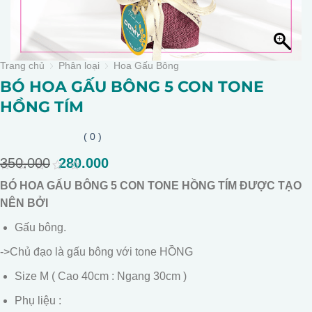
Trang chủ
Phân loại
Hoa Gấu Bông
BÓ HOA GẤU BÔNG 5 CON TONE
HỒNG TÍM
( 0 )
350.000
Giá
280.000
Giá
gốc
hiện
0
BÓ HOA GẤU BÔNG 5 CON TONE HỒNG TÍM ĐƯỢC TẠO
là:
tại
out
of
NÊN BỞI
350.000.
là:
5
280.000.
Gấu bông.
->Chủ đạo là gấu bông với tone HỒNG
Size M ( Cao 40cm : Ngang 30cm )
Phụ liệu :