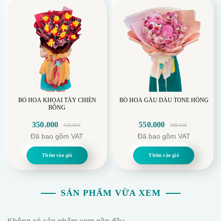
BÓ HOA KHOAI TÂY CHIÊN
BÓ HOA GẤU DÂU TONE HỒNG
BÔNG
350.000
550.000
450.000
599.000
Giá
Giá
Giá
Giá
Đã bao gồm VAT
Đã bao gồm VAT
gốc
hiện
gốc
hiện
là:
tại
là:
tại
Thêm vào giỏ
Thêm vào giỏ
450.000.
là:
599.000.
là:
350.000.
550.000.
SẢN PHẨM VỪA XEM