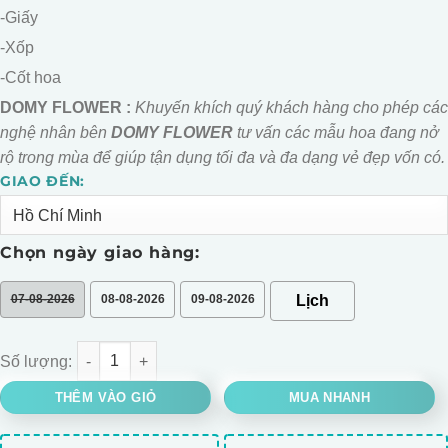
-Giấy
-Xốp
-Cốt hoa
DOMY FLOWER :
Khuyến khích quý khách hàng cho phép các
nghệ nhân bên
DOMY FLOWER
tư vấn các mẫu hoa đang nở
rộ trong mùa để giúp tận dụng tối đa và đa dạng vẻ đẹp vốn có.
GIAO ĐẾN:
Alternative:
Chọn ngày giao hàng:
07-08-2026
08-08-2026
09-08-2026
BÓ HOA GẤU BÔNG 5 CON TONE HỒNG TÍM số lượng
THÊM VÀO GIỎ
MUA NHANH