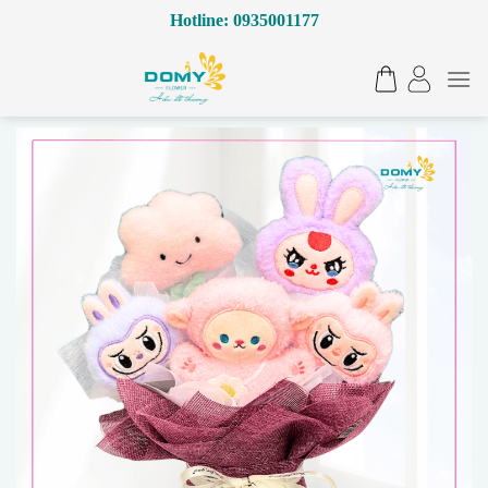
Bỏ
Hotline: 0935001177
qua
nội
dung