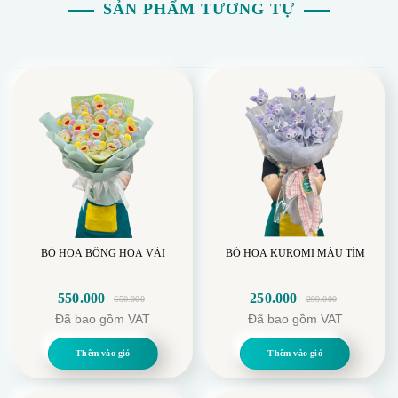
SẢN PHẨM TƯƠNG TỰ
BÓ HOA BÔNG HOA VẢI
BÓ HOA KUROMI MÀU TÍM
550.000
250.000
650.000
299.000
Giá
Giá
Giá
Giá
Đã bao gồm VAT
Đã bao gồm VAT
gốc
hiện
gốc
hiện
là:
tại
là:
tại
Thêm vào giỏ
Thêm vào giỏ
650.000.
là:
299.000.
là:
550.000.
250.000.