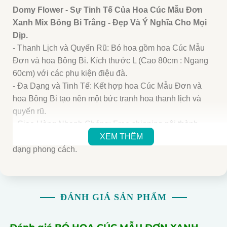
Domy Flower - Sự Tinh Tế Của Hoa Cúc Mẫu Đơn
Xanh Mix Bông Bi Trắng - Đẹp Và Ý Nghĩa Cho Mọi
Dịp.
- Thanh Lịch và Quyến Rũ: Bó hoa gồm hoa Cúc Mẫu
Đơn và hoa Bông Bi. Kích thước L (Cao 80cm : Ngang
60cm) với các phụ kiện điệu đà.
- Đa Dạng và Tinh Tế: Kết hợp hoa Cúc Mẫu Đơn và
hoa Bông Bi tạo nên một bức tranh hoa thanh lịch và
quyến rũ.
- Giao Hàng Nhanh Chóng: Free shipping nội thành
TP.HCM trong vòng 1 giờ. Nhận decor theo mẫu đa
XEM THÊM
dạng phong cách.
- Giảm Giá và Quà Tặng: Giảm giá lớn và tặng banner
hoặc thiệp decor miễn phí cho đơn hàng. Cam kết hoa
tươi ít nhất 3 ngày.
ĐÁNH GIÁ SẢN PHẨM
- Dễ Bảo Quản: Bó hoa dễ bảo quản và duy trì hình
dáng ban đầu. Giữ nguyên vẹn vẻ đẹp của quà tặng.
- Ý Nghĩa và Tặng Quà: Tặng ý nghĩa và tinh tế trong