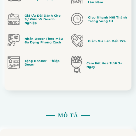
Lâu Năm
Giá Ưu Đãi Dành Cho
Giao Nhanh Nội Thành
Sự Kiện Và Doanh
Trong Vòng 1H
Nghiệp
Nhận Decor Theo Mẫu
Giảm Giá Lên Đến 15%
Đa Dạng Phong Cách
Tặng Banner - Thiệp
Cam Kết Hoa Tươi 3+
Decor
Ngày
MÔ TẢ