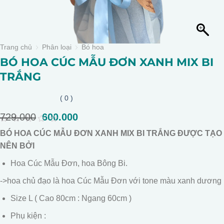
Trang chủ
Phân loại
Bó hoa
BÓ HOA CÚC MẪU ĐƠN XANH MIX BI
TRẮNG
( 0 )
729.000
Giá
600.000
Giá
gốc
hiện
0
BÓ HOA CÚC MẪU ĐƠN XANH MIX BI TRẮNG ĐƯỢC TẠO
là:
tại
out
of
NÊN BỞI
729.000.
là:
5
600.000.
Hoa Cúc Mẫu Đơn, hoa Bông Bi.
->hoa chủ đạo là hoa Cúc Mẫu Đơn với tone màu xanh dương
Size L ( Cao 80cm : Ngang 60cm )
Phụ kiện :