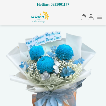
Bỏ
Hotline: 0935001177
qua
nội
dung