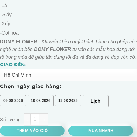
-Lá
-Giấy
-Xốp
-Cốt hoa
DOMY FLOWER :
Khuyến khích quý khách hàng cho phép các
nghệ nhân bên
DOMY FLOWER
tư vấn các mẫu hoa đang nở
rộ trong mùa để giúp tận dụng tối đa và đa dạng vẻ đẹp vốn có.
GIAO ĐẾN:
Alternative:
Chọn ngày giao hàng:
09-08-2026
10-08-2026
11-08-2026
BÓ HOA CÚC MẪU ĐƠN XANH MIX BI TRẮNG số lượng
THÊM VÀO GIỎ
MUA NHANH