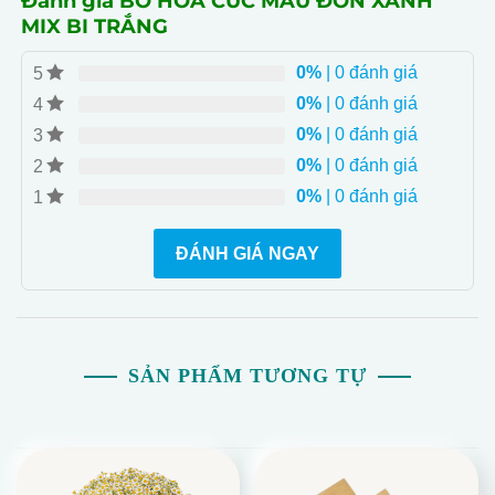
Đánh giá BÓ HOA CÚC MẪU ĐƠN XANH
từng bông hoa, là món quà ý nghĩa cho mọi dịp.
MIX BI TRẮNG
- Hóa Giải và Tinh Tế: Sự hòa giải từ hoa Cúc Mẫu Đơn
0%
| 0 đánh giá
5
và hoa Bông Bi, tạo nên một thông điệp ý nghĩa và tinh
0%
| 0 đánh giá
4
tế.
0%
| 0 đánh giá
3
0%
| 0 đánh giá
2
0%
| 0 đánh giá
1
ĐÁNH GIÁ NGAY
SẢN PHẨM TƯƠNG TỰ