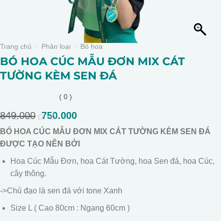
Trang chủ
Phân loại
Bó hoa
BÓ HOA CÚC MẪU ĐƠN MIX CÁT
TƯỜNG KÈM SEN ĐÁ
( 0 )
849.000
Giá
750.000
Giá
gốc
hiện
0
BÓ HOA CÚC MẪU ĐƠN MIX CÁT TƯỜNG KÈM SEN ĐÁ
là:
tại
out
of
ĐƯỢC TẠO NÊN BỞI
849.000.
là:
5
750.000.
Hoa Cúc Mẫu Đơn, hoa Cát Tường, hoa Sen đá, hoa Cúc,
cây thông.
->Chủ đạo là sen đá với tone Xanh
Size L ( Cao 80cm : Ngang 60cm )