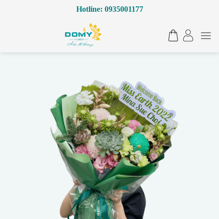
Bỏ
Hotline: 0935001177
qua
nội
dung