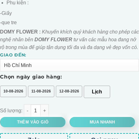
Phụ kiện :
-Giấy
-que tre
DOMY FLOWER :
Khuyến khích quý khách hàng cho phép các
nghệ nhân bên
DOMY FLOWER
tư vấn các mẫu hoa đang nở
rộ trong mùa để giúp tận dụng tối đa và đa dạng vẻ đẹp vốn có.
GIAO ĐẾN:
Alternative:
Chọn ngày giao hàng:
10-08-2026
11-08-2026
12-08-2026
BÓ HOA CÚC MẪU ĐƠN MIX CÁT TƯỜNG KÈM SEN ĐÁ số lượng
THÊM VÀO GIỎ
MUA NHANH