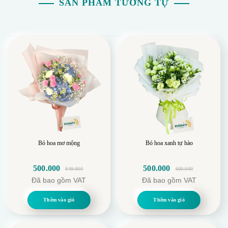
SẢN PHẨM TƯƠNG TỰ
Bó hoa mơ mộng
Bó hoa xanh tự hào
500.000
500.000
649.000
600.000
Giá
Giá
Giá
Giá
Đã bao gồm VAT
Đã bao gồm VAT
gốc
hiện
gốc
hiện
là:
tại
là:
tại
Thêm vào giỏ
Thêm vào giỏ
649.000.
là:
600.000.
là:
500.000.
500.000.