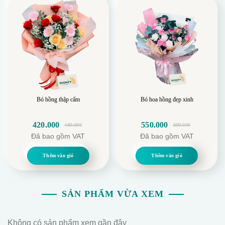
Bó hồng thập cẩm
Bó hoa hồng đẹp xinh
420.000
550.000
480.000
600.000
Giá
Giá
Giá
Giá
Đã bao gồm VAT
Đã bao gồm VAT
gốc
hiện
gốc
hiện
là:
tại
là:
tại
Thêm vào giỏ
Thêm vào giỏ
480.000.
là:
600.000.
là:
420.000.
550.000.
SẢN PHẨM VỪA XEM
Không có sản phẩm xem gần đây