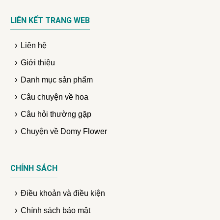
Domyflower cam kết mang đến cho bạn những sản
phẩm hoa tươi và quà tặng chất lượng nhất. Mỗi bó hoa
LIÊN KẾT TRANG WEB
đều được thực hiện với sự tỉ mỉ và tận tâm, giúp bạn
gửi gắm thông điệp yêu thương một cách trọn vẹn và
Liên hệ
đầy ý nghĩa.
Giới thiệu
Danh mục sản phẩm
Câu chuyện về hoa
Câu hỏi thường gặp
Chuyện về Domy Flower
CHÍNH SÁCH
Điều khoản và điều kiện
Chính sách bảo mật