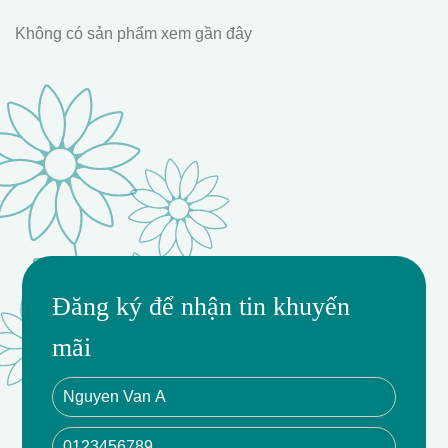
Không có sản phẩm xem gần đây
Đăng ký để nhận tin khuyến
mãi
Sự Mới Lạ Từ Dơn Lúa
Dơn Lúa với hình dáng độc đáo và sắc xanh tự nhiên,
tạo thêm sự mới lạ và phong cách cho bó hoa. Đây là