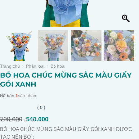
Trang chủ
Phân loại
Bó hoa
BÓ HOA CHÚC MỪNG SẮC MÀU GIẤY
GÓI XANH
Đã bán:
1
sản phẩm
( 0 )
700.000
Giá
540.000
Giá
gốc
hiện
0
BÓ HOA CHÚC MỪNG SẮC MÀU GIẤY GÓI XANH ĐƯỢC
là:
tại
out
of
TẠO NÊN BỞI:
700.000.
là: