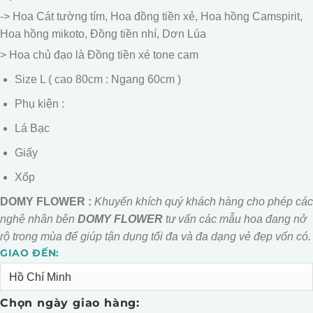
5
540.000.
-> Hoa Cát tường tím, Hoa đồng tiền xẻ, Hoa hồng Camspirit,
Hoa hồng mikoto, Đồng tiền nhí, Dơn Lúa
> Hoa chủ đạo là Đồng tiền xé tone cam
Size L ( cao 80cm : Ngang 60cm )
Phụ kiện :
Lá Bạc
Giấy
Xốp
DOMY FLOWER :
Khuyến khích quý khách hàng cho phép các
nghệ nhân bên
DOMY FLOWER
tư vấn các mẫu hoa đang nở
rộ trong mùa để giúp tận dụng tối đa và đa dạng vẻ đẹp vốn có.
GIAO ĐẾN:
Alternative:
Chọn ngày giao hàng: