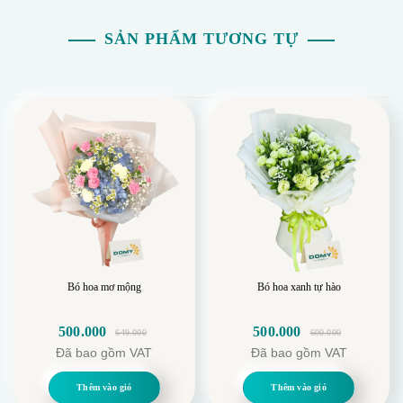
màu và tạo nên sự hài hòa tổng thể.
SẢN PHẨM TƯƠNG TỰ
Bó hoa mơ mộng
Bó hoa xanh tự hào
500.000
500.000
649.000
600.000
Giá
Giá
Giá
Giá
Đã bao gồm VAT
Đã bao gồm VAT
gốc
hiện
gốc
hiện
là:
tại
là:
tại
Thêm vào giỏ
Thêm vào giỏ
649.000.
là:
600.000.
là: