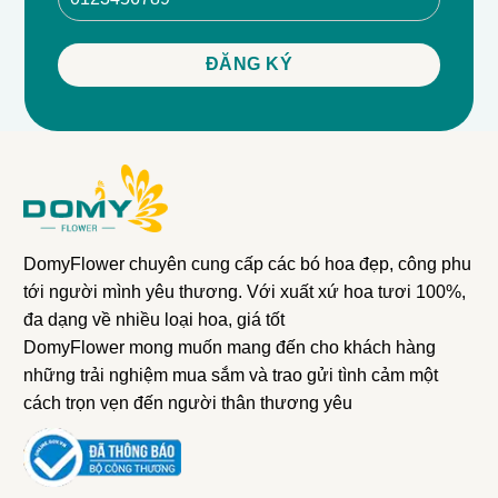
yếu tố làm nên sự đặc biệt và ấn tượng cho thiết kế,
giúp bó hoa trở nên sinh động và cuốn hút hơn.
Thiết Kế Tươi Sáng Với Giấy Gói Xanh
Bó hoa được hoàn thiện với giấy gói xanh, tạo nên một
tổng thể tươi sáng, mát mắt và rất hiện đại. Giấy gói
xanh không chỉ tôn lên vẻ đẹp của các loài hoa mà còn
mang đến cảm giác tươi mát, mới mẻ, làm cho bó hoa
trở nên phù hợp với nhiều dịp lễ, từ chúc mừng đến kỷ
niệm.
DomyFlower chuyên cung cấp các bó hoa đẹp, công phu
tới người mình yêu thương. Với xuất xứ hoa tươi 100%,
Món Quà Hoàn Hảo Cho Những Dịp Đặc Biệt
đa dạng về nhiều loại hoa, giá tốt
Bó Hoa Chúc Mừng Sắc Màu Giấy Gói Xanh là lựa
DomyFlower mong muốn mang đến cho khách hàng
chọn lý tưởng cho những dịp đặc biệt như sinh nhật, lễ
những trải nghiệm mua sắm và trao gửi tình cảm một
kỷ niệm, hoặc để chúc mừng thành công mới. Đây là
cách trọn vẹn đến người thân thương yêu
món quà mang lại niềm vui, sự hân hoan và gửi gắm
những lời chúc tốt đẹp nhất đến người nhận.
Chất Lượng Đảm Bảo Từ Domyflower