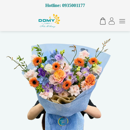
Bỏ
Hotline: 0935001177
qua
nội
dung