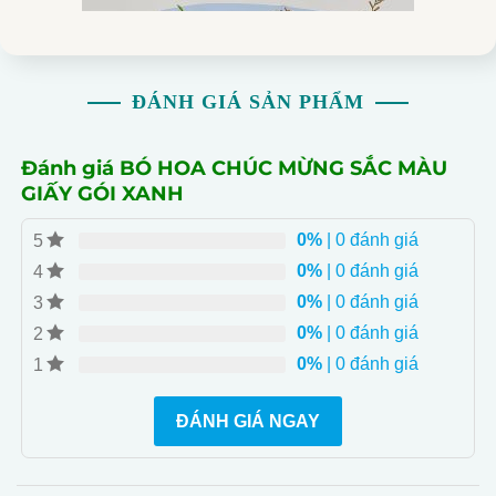
ĐÁNH GIÁ SẢN PHẨM
Đánh giá BÓ HOA CHÚC MỪNG SẮC MÀU
GIẤY GÓI XANH
0%
| 0 đánh giá
5
0%
| 0 đánh giá
4
0%
| 0 đánh giá
3
0%
| 0 đánh giá
2
0%
| 0 đánh giá
1
Vẻ Đẹp Thanh Lịch Của Hoa Cát Tường Tím
Hoa Cát Tường Tím mang đến sự thanh lịch và dịu
ĐÁNH GIÁ NGAY
dàng, với những cánh hoa mềm mại và màu tím quyến
rũ. Loài hoa này thể hiện sự duyên dáng và tinh tế, là
điểm nhấn nhẹ nhàng trong bó hoa, giúp cân bằng sắc