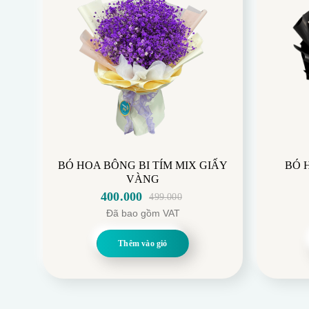
BÓ HOA BÔNG BI TÍM MIX GIẤY
BÓ 
VÀNG
400.000
499.000
Giá
Giá
Đã bao gồm VAT
gốc
hiện
là:
tại
Thêm vào giỏ
499.000.
là:
400.000.