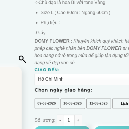
->Chủ đạo là hoa Bi với tone Vàng
Size L ( Cao 80cm : Ngang 60cm )
Phụ liệu :
-Giấy
DOMY FLOWER :
Khuyến khích quý khách h
phép các nghệ nhân bên
DOMY FLOWER
tư 
hoa đang nở rộ trong mùa để giúp tận dụng tối
dạng vẻ đẹp vốn có.
GIAO ĐẾN:
Alternative:
Chọn ngày giao hàng:
09-08-2026
10-08-2026
11-08-2026
BÓ HOA BI VÀNG MIX GIẤY LV số lượng