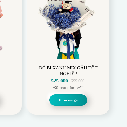
BÓ BI XANH MIX GẤU TỐT
NGHIỆP
525.000
699.000
Giá
Giá
Đã bao gồm VAT
gốc
hiện
là:
tại
Thêm vào giỏ
699.000.
là:
525.000.