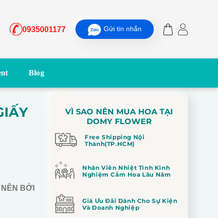
Gửi tin nhắn
0935001177
nt
Blog
GIẤY
VÌ SAO NÊN MUA HOA TẠI
DOMY FLOWER
Free Shipping Nội
Thành(TP.HCM)
Nhân Viên Nhiệt Tình Kinh
Nghiệm Cắm Hoa Lâu Năm
 NÊN BỞI
Giá Ưu Đãi Dành Cho Sự Kiện
Và Doanh Nghiệp