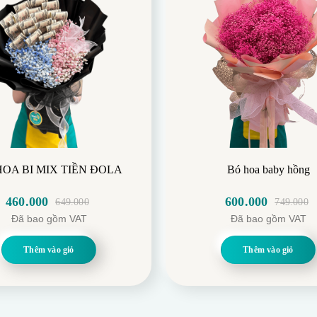
HOA BI MIX TIỀN ĐOLA
Bó hoa baby hồng
460.000
600.000
649.000
749.000
Giá
Giá
Giá
Giá
Đã bao gồm VAT
Đã bao gồm VAT
gốc
hiện
gốc
hiện
là:
tại
là:
tại
Thêm vào giỏ
Thêm vào giỏ
649.000.
là:
749.000.
là:
460.000.
600.000.