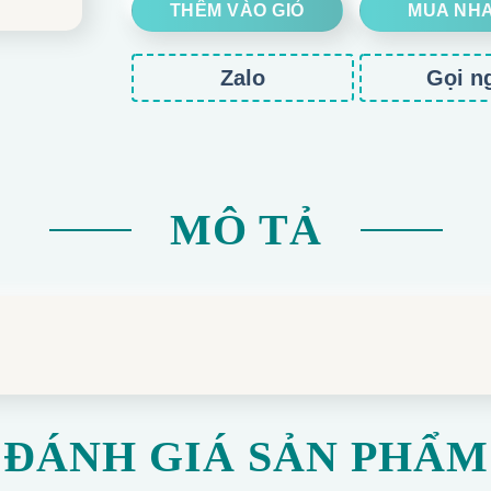
THÊM VÀO GIỎ
MUA NH
Zalo
Gọi n
MÔ TẢ
ĐÁNH GIÁ SẢN PHẨM