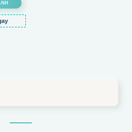
ANH
gay