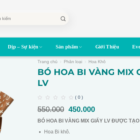
Dịp – Sự kiện
Sản phẩm
Giới Thiệu
Eve
Trang chủ
Phân loại
Hoa Khô
BÓ HOA BI VÀNG MIX 
LV
( 0 )
0
550.000
Giá
450.000
Giá
out
of
gốc
hiện
5
BÓ HOA BI VÀNG MIX GIẤY LV ĐƯỢC TẠO
là:
tại
550.000.
là:
Hoa Bi khô.
450.000.