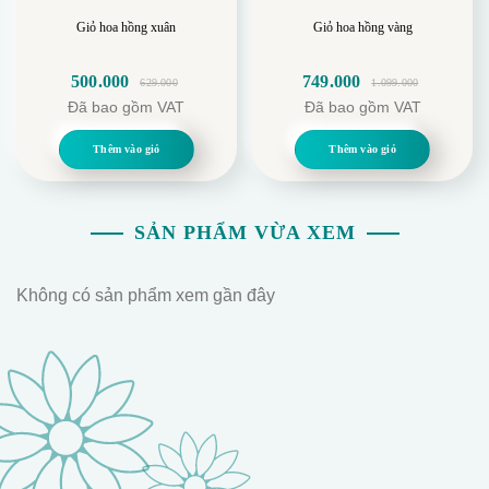
Giỏ hoa hồng xuân
Giỏ hoa hồng vàng
500.000
749.000
629.000
1.099.000
Giá
Giá
Giá
Giá
Đã bao gồm VAT
Đã bao gồm VAT
gốc
hiện
gốc
hiện
là:
tại
là:
tại
Thêm vào giỏ
Thêm vào giỏ
629.000.
là:
1.099.000.
là:
500.000.
749.000.
SẢN PHẨM VỪA XEM
Không có sản phẩm xem gần đây