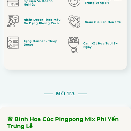
Sự Kiện Và Doanh
Trong Vòng 1H
Nghiệp
Nhận Decor Theo Mẫu
Giảm Giá Lên Đến 15%
Đa Dạng Phong Cách
Tặng Banner - Thiệp
Cam Kết Hoa Tươi 3+
Decor
Ngày
MÔ TẢ
🌸 Bình Hoa Cúc Pingpong Mix Phi Yến
Trưng Lễ