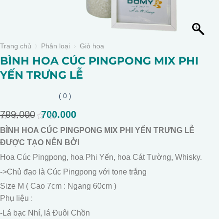
Trang chủ
Phân loại
Giỏ hoa
BÌNH HOA CÚC PINGPONG MIX PHI
YẾN TRƯNG LỄ
( 0 )
799.000
Giá
700.000
Giá
gốc
hiện
0
BÌNH HOA CÚC PINGPONG MIX PHI YẾN TRƯNG LỄ
là:
tại
out
of
ĐƯỢC TẠO NÊN BỞI
799.000.
là:
5
700.000.
Hoa Cúc Pingpong, hoa Phi Yến, hoa Cát Tường, Whisky.
->Chủ đạo là Cúc Pingpong với tone trắng
Size M ( Cao 7cm : Ngang 60cm )
Phụ liệu :
-Lá bạc Nhí, lá Đuôi Chồn