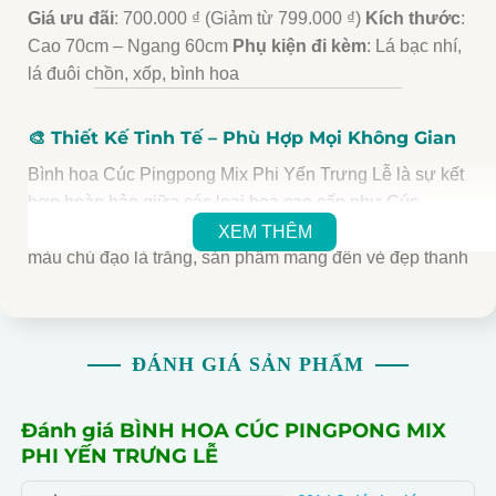
Giá ưu đãi
: 700.000 ₫ (Giảm từ 799.000 ₫)
Kích thước
:
Cao 70cm – Ngang 60cm
Phụ kiện đi kèm
: Lá bạc nhí,
lá đuôi chồn, xốp, bình hoa
🎨 Thiết Kế Tinh Tế – Phù Hợp Mọi Không Gian
Bình hoa Cúc Pingpong Mix Phi Yến Trưng Lễ là sự kết
hợp hoàn hảo giữa các loại hoa cao cấp như Cúc
Pingpong, Phi Yến, Cát Tường và Whisky. Với tone
XEM THÊM
màu chủ đạo là trắng, sản phẩm mang đến vẻ đẹp thanh
thoát, nhẹ nhàng và trang nhã, phù hợp để trang trí tại
phòng khách, bàn làm việc, quầy lễ tân, hay làm quà
tặng trong các dịp đặc biệt như khai trương, tân gia,
ĐÁNH GIÁ SẢN PHẨM
sinh nhật, hoặc lễ tết.
Đánh giá BÌNH HOA CÚC PINGPONG MIX
💐 Chất Liệu Cao Cấp – Độ Bền Lâu Dài
PHI YẾN TRƯNG LỄ
Hoa lụa cao cấp
: Được làm từ chất liệu lụa mềm