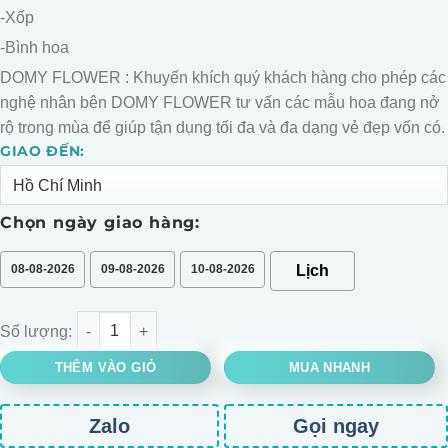
-Xốp
-Bình hoa
DOMY FLOWER : Khuyến khích quý khách hàng cho phép các
nghệ nhân bên DOMY FLOWER tư vấn các mẫu hoa đang nở
rộ trong mùa để giúp tận dụng tối đa và đa dạng vẻ đẹp vốn có.
GIAO ĐẾN:
Alternative:
Chọn ngày giao hàng:
08-08-2026
09-08-2026
10-08-2026
BÌNH HOA CÚC PINGPONG MIX PHI YẾN TRƯNG LỄ số lượng
THÊM VÀO GIỎ
MUA NHANH
Zalo
Gọi ngay