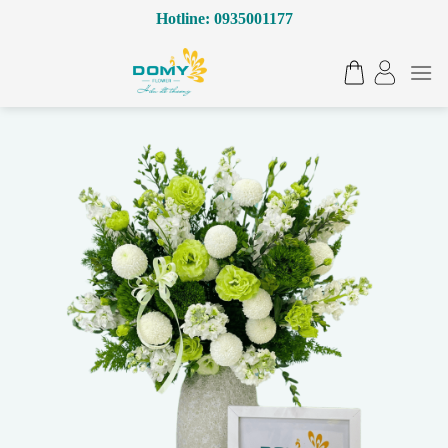
Bỏ
Hotline: 0935001177
qua
nội
dung