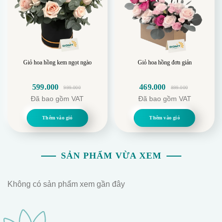
Giỏ hoa hồng kem ngọt ngào
Giỏ hoa hồng đơn giản
599.000
469.000
999.000
899.000
Giá
Giá
Giá
Giá
Đã bao gồm VAT
Đã bao gồm VAT
gốc
hiện
gốc
hiện
là:
tại
là:
tại
Thêm vào giỏ
Thêm vào giỏ
999.000.
là:
899.000.
là:
599.000.
469.000.
SẢN PHẨM VỪA XEM
Không có sản phẩm xem gần đây