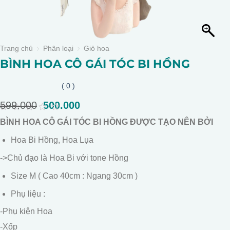
Trang chủ
Phân loại
Giỏ hoa
BÌNH HOA CÔ GÁI TÓC BI HỒNG
( 0 )
599.000
Giá
500.000
Giá
gốc
hiện
0
BÌNH HOA CÔ GÁI TÓC BI HỒNG ĐƯỢC TẠO NÊN BỞI
là:
tại
out
of
599.000.
là:
Hoa Bi Hồng, Hoa Lụa
5
500.000.
->Chủ đạo là Hoa Bi với tone Hồng
Size M ( Cao 40cm : Ngang 30cm )
Phụ liệu :
-Phụ kiện Hoa
-Xốp