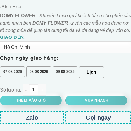
-Bình Hoa
DOMY FLOWER :
Khuyến khích quý khách hàng cho phép các
nghệ nhân bên
DOMY FLOWER
tư vấn các mẫu hoa đang nở
rộ trong mùa để giúp tận dụng tối đa và đa dạng vẻ đẹp vốn có.
GIAO ĐẾN:
Alternative:
Chọn ngày giao hàng:
07-08-2026
08-08-2026
09-08-2026
BÌNH HOA CÔ GÁI TÓC BI HỒNG số lượng
THÊM VÀO GIỎ
MUA NHANH
Zalo
Gọi ngay