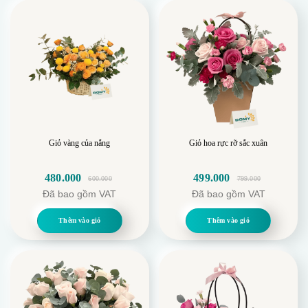
Giỏ vàng của nắng
Giỏ hoa rực rỡ sắc xuân
480.000
499.000
600.000
799.000
Giá
Giá
Giá
Giá
Đã bao gồm VAT
Đã bao gồm VAT
gốc
hiện
gốc
hiện
là:
tại
là:
tại
Thêm vào giỏ
Thêm vào giỏ
600.000.
là:
799.000.
là:
480.000.
499.000.