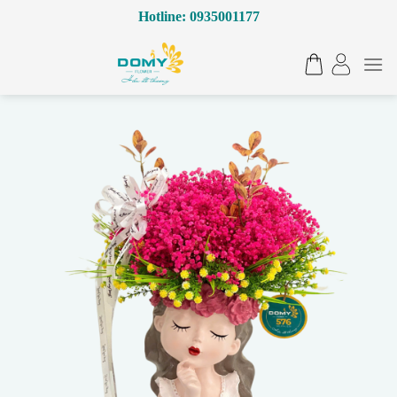
Bỏ
Hotline: 0935001177
qua
nội
dung