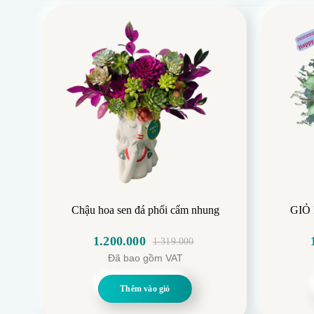
Chậu hoa sen đá phối cẩm nhung
GIỎ
1.200.000
1.319.000
Giá
Giá
Đã bao gồm VAT
gốc
hiện
là:
tại
Thêm vào giỏ
1.319.000.
là:
1.200.000.