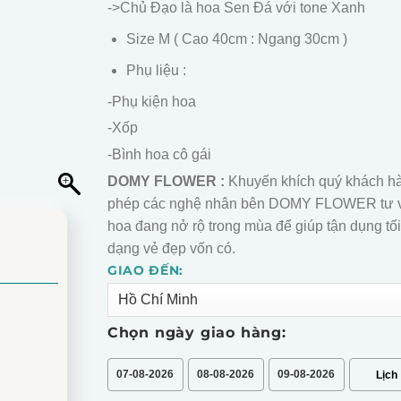
->Chủ Đạo là hoa Sen Đá với tone Xanh
Size M ( Cao 40cm : Ngang 30cm )
Phụ liệu :
-Phụ kiện hoa
-Xốp
-Bình hoa cô gái
DOMY FLOWER :
Khuyến khích quý khách h
phép các nghệ nhân bên DOMY FLOWER tư 
hoa đang nở rộ trong mùa để giúp tận dụng tối
dạng vẻ đẹp vốn có.
GIAO ĐẾN:
Alternative:
Chọn ngày giao hàng:
07-08-2026
08-08-2026
09-08-2026