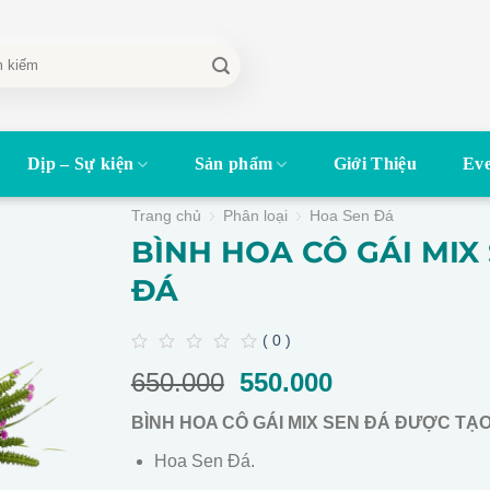
Dịp – Sự kiện
Sản phẩm
Giới Thiệu
Eve
Trang chủ
Phân loại
Hoa Sen Đá
BÌNH HOA CÔ GÁI MIX
ĐÁ
( 0 )
0
650.000
Giá
550.000
Giá
out
of
gốc
hiện
5
BÌNH HOA CÔ GÁI MIX SEN ĐÁ ĐƯỢC TẠ
là:
tại
650.000.
là:
Hoa Sen Đá.
550.000.