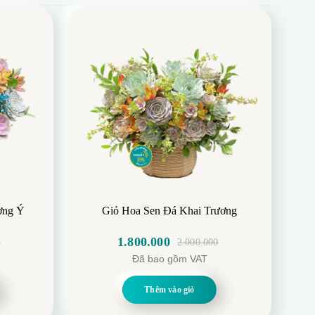
ơng Ý
Giỏ Hoa Sen Đá Khai Trương
1.800.000
0
2.000.000
Giá
Giá
Đã bao gồm VAT
gốc
hiện
là:
tại
Thêm vào giỏ
2.000.000.
là:
1.800.000.