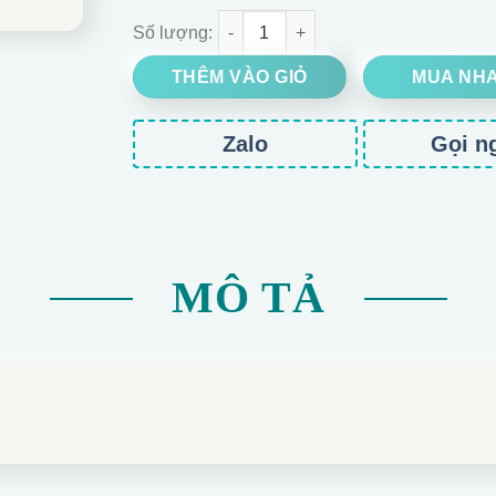
BÌNH HOA CÔ GÁI MIX SEN ĐÁ số lượng
THÊM VÀO GIỎ
MUA NH
Zalo
Gọi n
MÔ TẢ