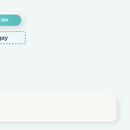
ANH
gay