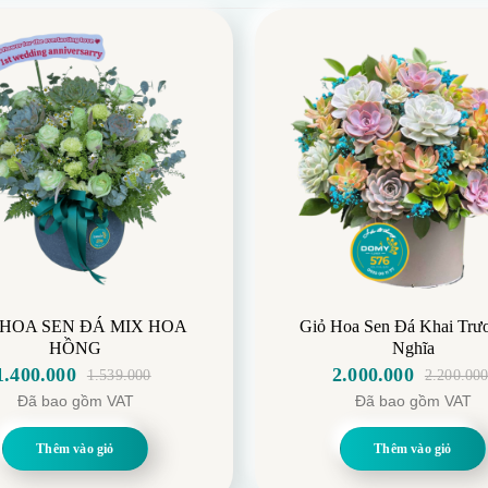
 HOA SEN ĐÁ MIX HOA
Giỏ Hoa Sen Đá Khai Trư
HỒNG
Nghĩa
1.400.000
2.000.000
1.539.000
2.200.00
Giá
Giá
Giá
Giá
Đã bao gồm VAT
Đã bao gồm VAT
gốc
hiện
gốc
hiện
là:
tại
là:
tại
Thêm vào giỏ
Thêm vào giỏ
1.539.000.
là:
2.200.000.
là:
1.400.000.
2.000.000.