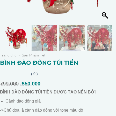
Trang chủ
Sản Phẩm Tết
BÌNH ĐÀO ĐÔNG TÚI TIỀN
( 0 )
799.000
Giá
650.000
Giá
gốc
hiện
0
BÌNH ĐÀO ĐÔNG TÚI TIỀN ĐƯỢC TẠO NÊN BỞI
là:
tại
out
of
799.000.
là:
Cành đào đông giả
5
650.000.
->Chủ đọa là cành đào đông với tone màu đỏ