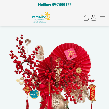
Bỏ
Hotline: 0935001177
qua
nội
dung