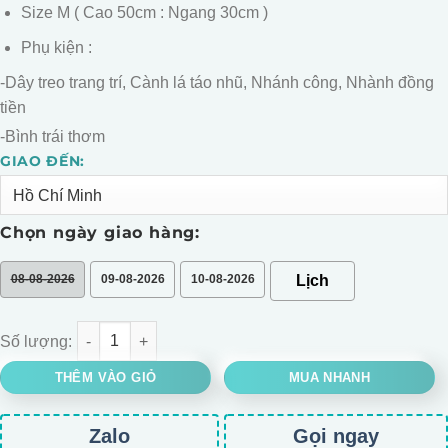
Size M ( Cao 50cm : Ngang 30cm )
Phụ kiện :
-Dây treo trang trí, Cành lá táo nhũ, Nhánh công, Nhành đồng
tiền
-Bình trái thơm
GIAO ĐẾN:
Alternative:
Chọn ngày giao hàng:
08-08-2026
09-08-2026
10-08-2026
BÌNH ĐÀO ĐÔNG TÚI TIỀN số lượng
THÊM VÀO GIỎ
MUA NHANH
Zalo
Gọi ngay