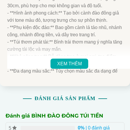
30cm, phù hợp cho mọi không gian và độ tuổi.
- **Hình ảnh phong cách:** Tạo bởi cành đào đông giả
với tone màu đỏ, tượng trưng cho sự phồn thịnh.
- **Phụ kiện độc đáo:** Bao gồm cành lá táo nhũ, nhánh
công, nhành đồng tiền, và dây treo trang trí.
- **Túi thơm phát tài:** Bình trái thơm mang ý nghĩa tăng
cường tài lộc và may mắn.
- **Khả năng treo:** Dễ dàng treo ở mọi nơi, tạo điểm
nhấn với vị trí đặt.
XEM THÊM
- **Đa dạng màu sắc:** Tùy chọn màu sắc đa dạng để
phù hợp với nhiều sở thích và không gian.
- **Giao hàng nhanh chóng:** Miễn phí giao hàng nội
thành TP.HCM và chọn ngày giao hàng.
ĐÁNH GIÁ SẢN PHẨM
Đánh giá BÌNH ĐÀO ĐÔNG TÚI TIỀN
0%
| 0 đánh giá
5