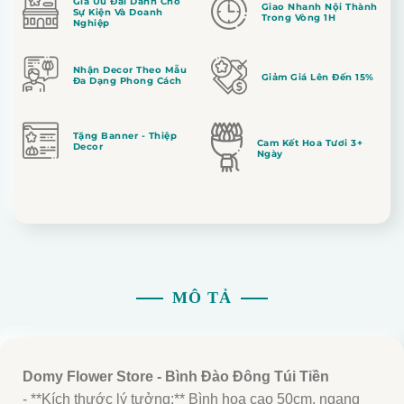
Giá Ưu Đãi Dành Cho
Giao Nhanh Nội Thành
Sự Kiện Và Doanh
Trong Vòng 1H
Nghiệp
Nhận Decor Theo Mẫu
Giảm Giá Lên Đến 15%
Đa Dạng Phong Cách
Tặng Banner - Thiệp
Cam Kết Hoa Tươi 3+
Decor
Ngày
MÔ TẢ
Domy Flower Store - Bình Đào Đông Túi Tiền
- **Kích thước lý tưởng:** Bình hoa cao 50cm, ngang