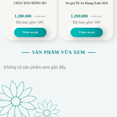
CHẬU ĐÀO ĐÔNG ĐỎ
Set quà Tết An Khang Xuân 2024
1.200.000
1.280.000
1.350.000
1.400.000
Giá
Giá
Giá
Giá
Đã bao gồm VAT
Đã bao gồm VAT
gốc
hiện
gốc
hiện
là:
tại
là:
tại
Thêm vào giỏ
Thêm vào giỏ
1.350.000.
là:
1.400.000.
là:
1.200.000.
1.280.000.
SẢN PHẨM VỪA XEM
Không có sản phẩm xem gần đây