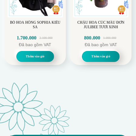
BÓ HOA HỒNG SOPHIA KIÊU
CHẬU HOA CÚC MẪU ĐƠN
SA
JULIBEE TƯƠI XINH
1.700.000
800.000
2.100.000
1.000.000
Giá
Giá
Giá
Giá
Đã bao gồm VAT
Đã bao gồm VAT
gốc
hiện
gốc
hiện
là:
tại
là:
tại
Thêm vào giỏ
Thêm vào giỏ
2.100.000.
là:
1.000.000.
là:
1.700.000.
800.000.