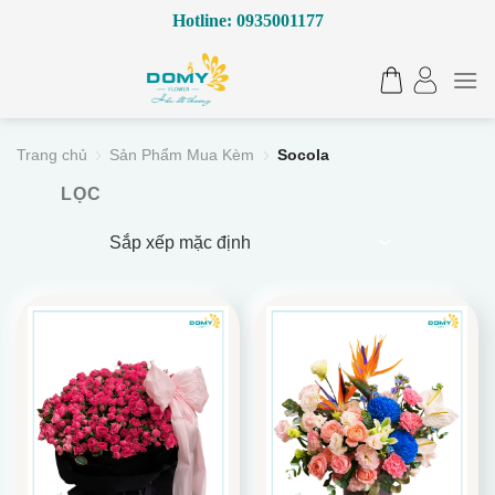
Bỏ
Hotline: 0935001177
qua
nội
dung
Trang chủ
Sản Phẩm Mua Kèm
Socola
LỌC